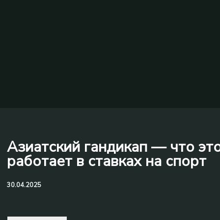
Азиатский гандикап — что это
работает в ставках на спорт
30.04.2025