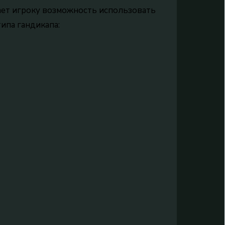
ает игроку возможность использовать
ипа гандикапа: