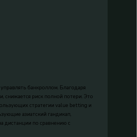
 управлять банкроллом. Благодаря
и, снижается риск полной потери. Это
льзующих стратегии value betting и
льзующие азиатский гандикап,
а дистанции по сравнению с