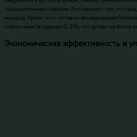
гандикапом в футболе демонстрируют меньшую вола
традиционными ставками. Это связано с тем, что ган
исходов. Кроме того, согласно исследованию Pinnacle
ставки ниже (в среднем 2–3%), что делает их более
Экономическая эффективность и у