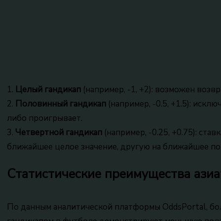
1.
Целый гандикап
(например, -1, +2): возможен возвр
2.
Половинный гандикап
(например, -0.5, +1.5): искл
либо проигрывает.
3.
Четвертной гандикап
(например, -0.25, +0.75): ста
ближайшее целое значение, другую на ближайшее по
Статистические преимущества азиа
По данным аналитической платформы OddsPortal, бол