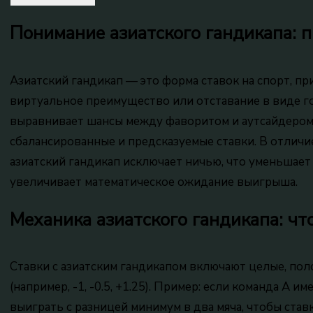
Понимание азиатского гандикапа: 
Азиатский гандикап — это форма ставок на спорт, пр
виртуальное преимущество или отставание в виде г
выравнивает шансы между фаворитом и аутсайдером,
сбалансированные и предсказуемые ставки. В отличи
азиатский гандикап исключает ничью, что уменьшае
увеличивает математическое ожидание выигрыша.
Механика азиатского гандикапа: чт
Ставки с азиатским гандикапом включают целые, по
(например, -1, -0.5, +1.25). Пример: если команда А им
выиграть с разницей минимум в два мяча, чтобы став