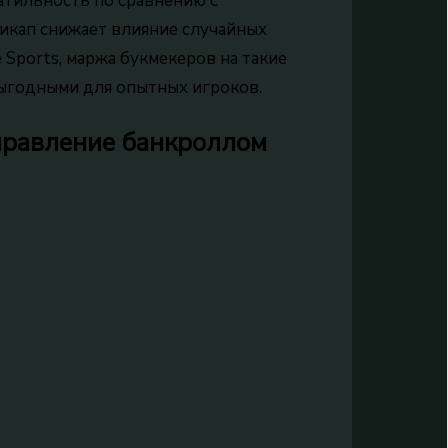
тильность по сравнению с
дикап снижает влияние случайных
 Sports, маржа букмекеров на такие
 выгодными для опытных игроков.
правление банкроллом