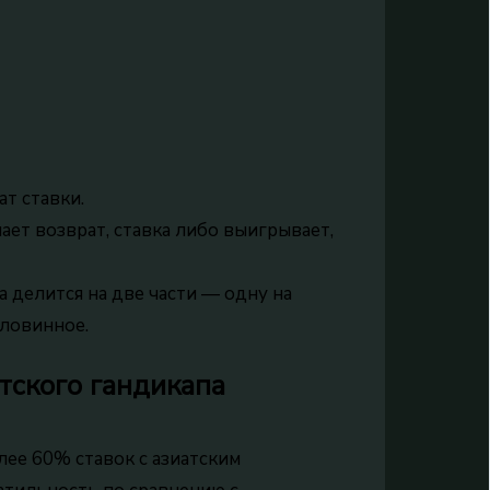
ат ставки.
ючает возврат, ставка либо выигрывает,
вка делится на две части — одну на
ловинное.
тского гандикапа
ее 60% ставок с азиатским