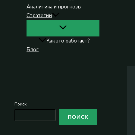
Аналитика и прогнозы
Стратегии
Как это работает?
Блог
Поиск
Поиск
ПОИСК