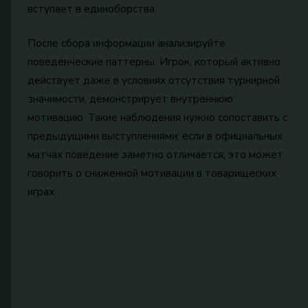
вступает в единоборства.
После сбора информации анализируйте
поведенческие паттерны. Игрок, который активно
действует даже в условиях отсутствия турнирной
значимости, демонстрирует внутреннюю
мотивацию. Такие наблюдения нужно сопоставить с
предыдущими выступлениями: если в официальных
матчах поведение заметно отличается, это может
говорить о сниженной мотивации в товарищеских
играх.