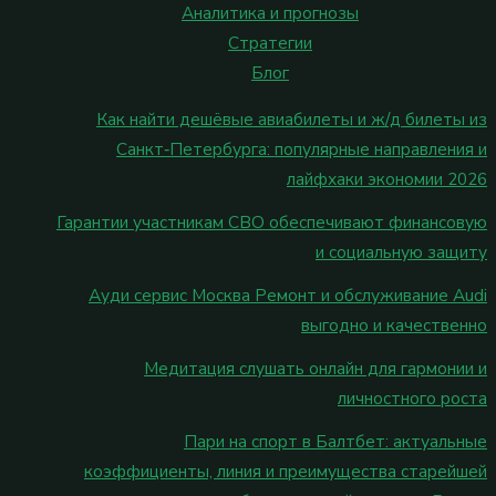
Аналитика и прогнозы
Стратегии
Блог
Как найти дешёвые авиабилеты и ж/д билеты из
Санкт‑Петербурга: популярные направления и
лайфхаки экономии 2026
Гарантии участникам СВО обеспечивают финансовую
и социальную защиту
Ауди сервис Москва Ремонт и обслуживание Audi
выгодно и качественно
Медитация слушать онлайн для гармонии и
личностного роста
Пари на спорт в Балтбет: актуальные
коэффициенты, линия и преимущества старейшей