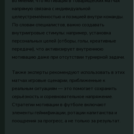
во мнении, что мотивация в товарищеских матчах
напрямую связана с индивидуальной
целеустремлённостью и позицией внутри команды.
По словам специалистов, важно создавать
внутриигровые стимулы: например, установка
персональных целей (отборы, голы, креативные
передачи), что активизирует внутреннюю
мотивацию даже при отсутствии турнирной задачи.
Также эксперты рекомендуют использовать в этих
матчах игровые сценарии, приближенные к
реальным ситуациям — это помогает сохранить
серьёзность и соревновательное напряжение.
Стратегии мотивации в футболе включают
элементы геймификации, ротации капитанства и
поощрения за прогресс, а не только за результат.