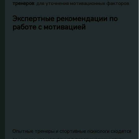
тренеров
: для уточнения мотивационных факторов.
Экспертные рекомендации по
работе с мотивацией
Опытные тренеры и спортивные психологи сходятся