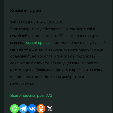
Комментарии
зубнаяфея
03-05-2026 00:05
Если говорить о действительно комфортной и
семейной стоматологии, в Обнинске очень выручает
клиника
Белый кролик
. Там можно лечить зубы всей
семьёй — и детям, и взрослым, врачи спокойно всё
объясняют, не торопят и помогают подобрать
лечение по бюджету. По ощущениям как раз то
место, где не боишься садиться в кресло и знаешь,
что доведут дело до конца аккуратно и
качественно.
Всего просмотров:
373