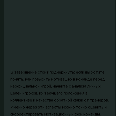
В завершение стоит подчеркнуть: если вы хотите
понять, как повысить мотивацию в команде перед
неофициальной игрой, начните с анализа личных
целей игроков, их текущего положения в
коллективе и качества обратной связи от тренеров.
Именно через эти аспекты можно точно оценить и
скорректировать мотивационный фон команды.