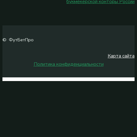
букмекерской конторы России
© ФутБетПро
Карта сайта
Политика конфиденциальности