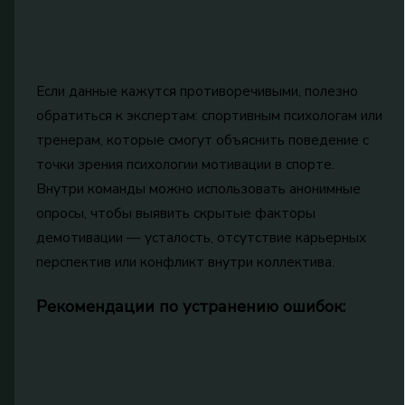
Если данные кажутся противоречивыми, полезно
обратиться к экспертам: спортивным психологам или
тренерам, которые смогут объяснить поведение с
точки зрения психологии мотивации в спорте.
Внутри команды можно использовать анонимные
опросы, чтобы выявить скрытые факторы
демотивации — усталость, отсутствие карьерных
перспектив или конфликт внутри коллектива.
Рекомендации по устранению ошибок: