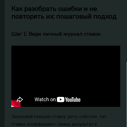
Как разобрать ошибки и не
повторять их: пошаговый подход
Шаг 1: Веди личный журнал ставок
Записывай каждую ставку: дату, событие, тип
ставки, коэффициент, сумму, результат и