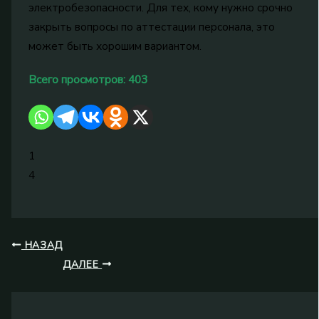
электробезопасности. Для тех, кому нужно срочно
закрыть вопросы по аттестации персонала, это
может быть хорошим вариантом.
Всего просмотров:
403
1
4
НАЗАД
ДАЛЕЕ