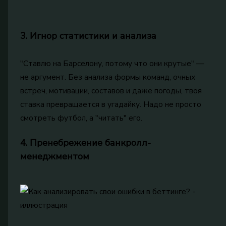
3. Игнор статистики и анализа
"Ставлю на Барселону, потому что они крутые" —
не аргумент. Без анализа формы команд, очных
встреч, мотивации, составов и даже погоды, твоя
ставка превращается в угадайку. Надо не просто
смотреть футбол, а "читать" его.
4. Пренебрежение банкролл-
менеджментом