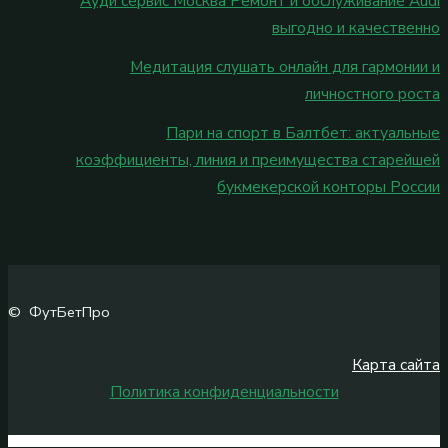
Ауди сервис Москва Ремонт и обслуживание Audi
выгодно и качественно
Медитация слушать онлайн для гармонии и
личностного роста
Пари на спорт в Балтбет: актуальные
коэффициенты, линия и преимущества старейшей
букмекерской конторы России
© ФутБетПро
Карта сайта
Политика конфиденциальности