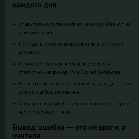
каждого дня
Ставь только после анализа: минимум 10 минут на
каждую ставку
Не ставь в плохом настроении или в состоянии
усталости
Используй специализированные сервисы
статистики (например, WhoScored, SofaScore)
Не повторяй одну и ту же ошибку дважды — это
уже не ошибка, а привычка
Общайся с другими беттерами: взгляд со стороны
часто открывает глаза
Вывод: ошибки — это не враги, а
учителя