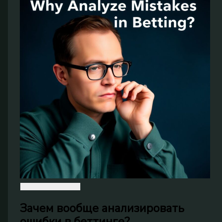
Зачем вообще анализировать
ошибки в беттинге?