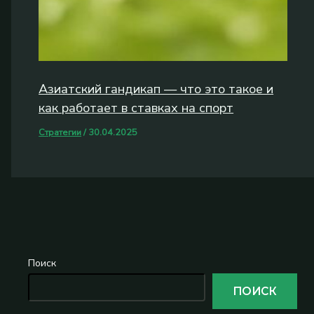
Азиатский гандикап — что это такое и
как работает в ставках на спорт
Стратегии
/
30.04.2025
Поиск
ПОИСК