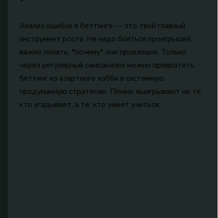
Анализ ошибок в беттинге — это твой главный
инструмент роста. Не надо бояться проигрышей,
важно понять, *почему* они произошли. Только
через регулярный самоанализ можно превратить
беттинг из азартного хобби в системную,
продуманную стратегию. Помни: выигрывают не те,
кто угадывает, а те, кто умеет учиться.