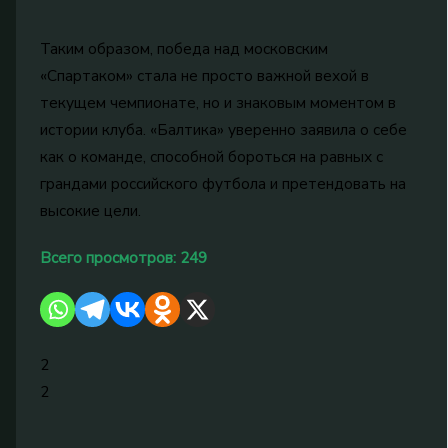
Таким образом, победа над московским
«Спартаком» стала не просто важной вехой в
текущем чемпионате, но и знаковым моментом в
истории клуба. «Балтика» уверенно заявила о себе
как о команде, способной бороться на равных с
грандами российского футбола и претендовать на
высокие цели.
Всего просмотров:
249
2
2