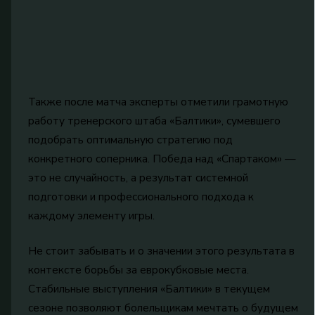
Также после матча эксперты отметили грамотную
работу тренерского штаба «Балтики», сумевшего
подобрать оптимальную стратегию под
конкретного соперника. Победа над «Спартаком» —
это не случайность, а результат системной
подготовки и профессионального подхода к
каждому элементу игры.
Не стоит забывать и о значении этого результата в
контексте борьбы за еврокубковые места.
Стабильные выступления «Балтики» в текущем
сезоне позволяют болельщикам мечтать о будущем