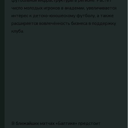
футбольной инфраструктуры в регионе. Растёт
число молодых игроков в академии, увеличивается
интерес к детско-юношескому футболу, а также
расширяется вовлечённость бизнеса в поддержку
клуба.
В ближайших матчах «Балтике» предстоит