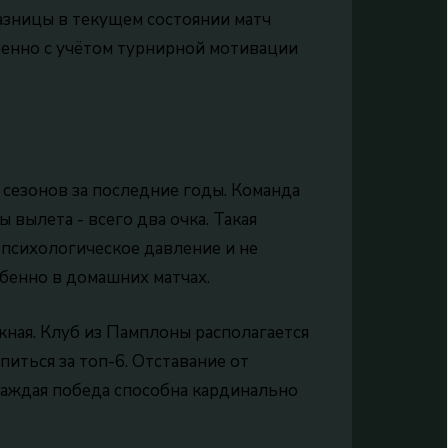
разницы в текущем состоянии матч
енно с учётом турнирной мотивации
сезонов за последние годы. Команда
ы вылета - всего два очка. Такая
психологическое давление и не
обенно в домашних матчах.
ная. Клуб из Памплоны располагается
питься за топ-6. Отставание от
 каждая победа способна кардинально