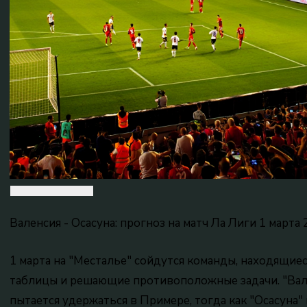
Валенсия - Осасуна: прогноз на матч Ла Лиги 1 марта
1 марта на "Месталье" сойдутся команды, находящие
таблицы и решающие противоположные задачи. "Вале
пытается удержаться в Примере, тогда как "Осасуна"