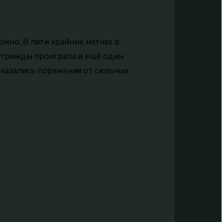
жно. В пяти крайних матчах в
, трижды проиграла и ещё один
казались поражения от сильных