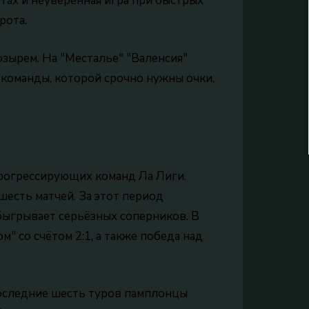
тах и неуверенная игра при быстрых
рота.
зырем. На "Месталье" "Валенсия"
я команды, которой срочно нужны очки,
 прогрессирующих команд Ла Лиги.
шесть матчей. За этот период
обыгрывает серьёзных соперников. В
" со счётом 2:1, а также победа над
последние шесть туров памплонцы