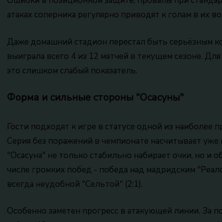
Ошибки в позиционной защите, провалы при стандар
атаках соперника регулярно приводят к голам в их во
Даже домашний стадион перестал быть серьёзным ко
выиграла всего 4 из 12 матчей в текущем сезоне. Дл
это слишком слабый показатель.
Форма и сильные стороны "Осасуны"
Гости подходят к игре в статусе одной из наиболее
Серия без поражений в чемпионате насчитывает уже 
"Осасуна" не только стабильно набирает очки, но и 
числе громких побед - победа над мадридским "Реалом
всегда неудобной "Сельтой" (2:1).
Особенно заметен прогресс в атакующей линии. За 