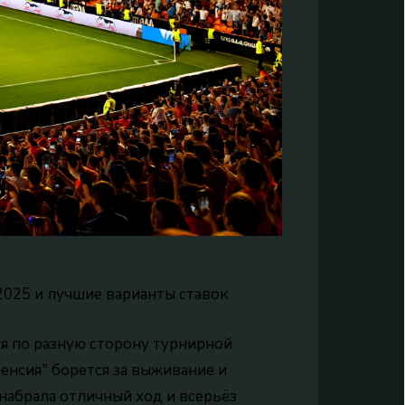
 2025 и лучшие варианты ставок
ся по разную сторону турнирной
нсия" борется за выживание и
 набрала отличный ход и всерьёз