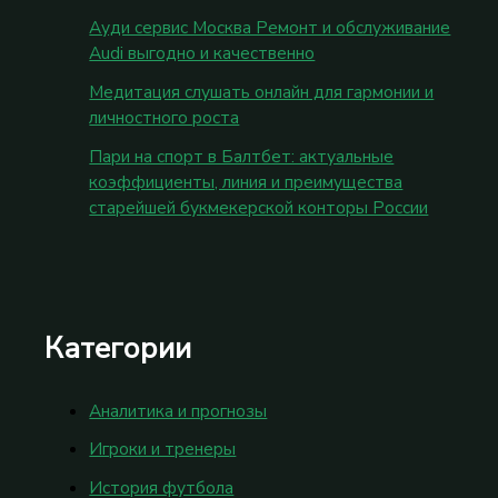
Ауди сервис Москва Ремонт и обслуживание
Audi выгодно и качественно
Медитация слушать онлайн для гармонии и
личностного роста
Пари на спорт в Балтбет: актуальные
коэффициенты, линия и преимущества
старейшей букмекерской конторы России
Категории
Аналитика и прогнозы
Игроки и тренеры
История футбола