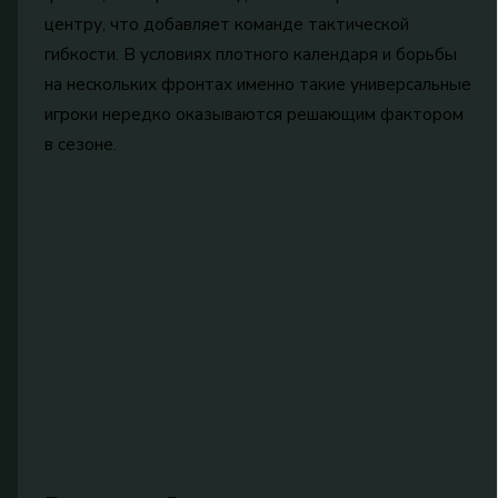
центру, что добавляет команде тактической
гибкости. В условиях плотного календаря и борьбы
на нескольких фронтах именно такие универсальные
игроки нередко оказываются решающим фактором
в сезоне.