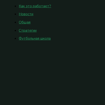
Как это работает?
Новости
Общая
Стратегии
Футбольная школа