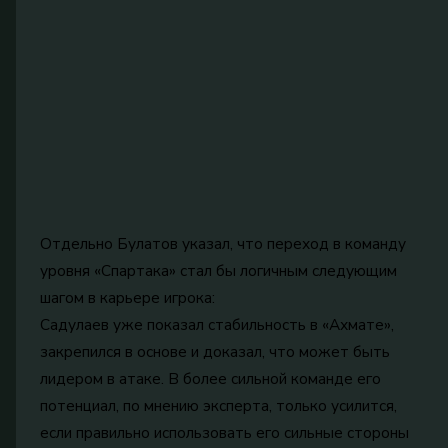
Отдельно Булатов указал, что переход в команду
уровня «Спартака» стал бы логичным следующим
шагом в карьере игрока:
Садулаев уже показал стабильность в «Ахмате»,
закрепился в основе и доказал, что может быть
лидером в атаке. В более сильной команде его
потенциал, по мнению эксперта, только усилится,
если правильно использовать его сильные стороны