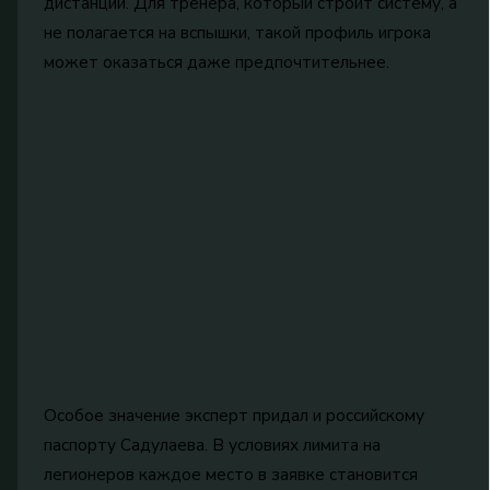
дистанции. Для тренера, который строит систему, а
не полагается на вспышки, такой профиль игрока
может оказаться даже предпочтительнее.
Особое значение эксперт придал и российскому
паспорту Садулаева. В условиях лимита на
легионеров каждое место в заявке становится