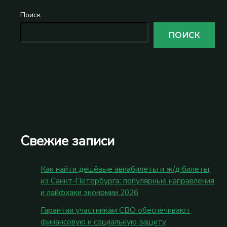
Поиск
ПОИСК
Свежие записи
Как найти дешёвые авиабилеты и ж/д билеты
из Санкт‑Петербурга: популярные направления
и лайфхаки экономии 2026
Гарантии участникам СВО обеспечивают
финансовую и социальную защиту