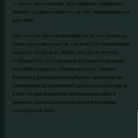
— игру в пространстве, обостряющие передачи и
умение создавать моменты за счёт индивидуальных
действий.
При этом он обратил внимание на то, что Бонгонда,
несмотря на яркие матчи, так и не стал безусловным
лидером «Спартака». Игроку иногда не хватало
стабильности, а в отдельных встречах он выпадал
из игрового рисунка. Именно поэтому, считает
Булатов, у руководства клуба есть пространство
для манёвра: потеря может ударить по креативу в
атаке, но при грамотной селекционной работе
заменить Бонгондy реально уже в ближайшее
трансферное окно.