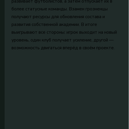
развивает футболистов, а затем отпускает их в
более статусные команды. Взамен грозненцы
получают ресурсы для обновления состава и
развития собственной академии. В итоге
выигрывают все стороны: игрок выходит на новый
уровень, один клуб получает усиление, другой —
возможность двигаться вперёд в своём проекте.