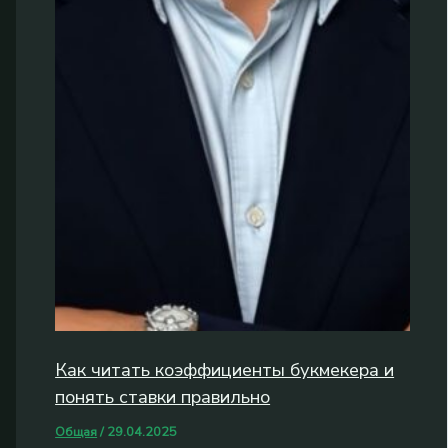
Как читать коэффициенты букмекера и
понять ставки правильно
Общая
/
29.04.2025