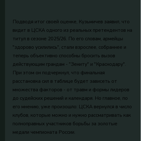
Подводя итог своей оценке, Кузьмичев заявил, что
видит в ЦСКА одного из реальных претендентов на
титул в сезоне 2025/26. По его словам, армейцы
"здорово усилились", стали взрослее, собраннее и
теперь объективно способны бросить вызов
действующим грандам - "Зениту" и "Краснодару".
При этом он подчеркнул, что финальная
расстановка сил в таблице будет зависеть от
множества факторов - от травм и формы лидеров
до судейских решений и календаря. Но главное, по
его мнению, уже произошло: ЦСКА вернулся в число
клубов, которые можно и нужно рассматривать как
полноправных участников борьбы за золотые
медали чемпионата России.