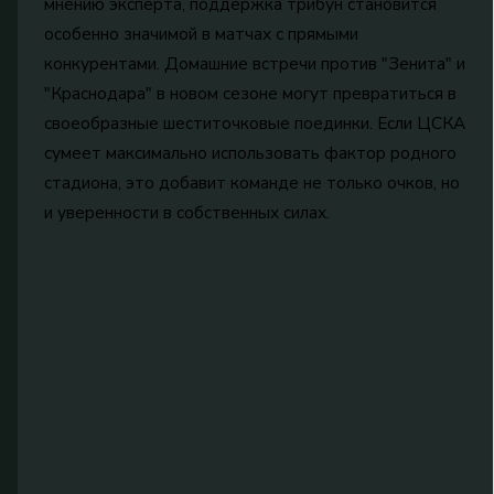
мнению эксперта, поддержка трибун становится
особенно значимой в матчах с прямыми
конкурентами. Домашние встречи против "Зенита" и
"Краснодара" в новом сезоне могут превратиться в
своеобразные шеститочковые поединки. Если ЦСКА
сумеет максимально использовать фактор родного
стадиона, это добавит команде не только очков, но
и уверенности в собственных силах.