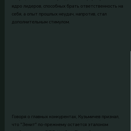
ядро лидеров, способных брать ответственность на
себя, а опыт прошлых неудач, напротив, стал
дополнительным стимулом.
Говоря о главных конкурентах, Кузьмичев признал,
что "Зенит" по-прежнему остается эталоном