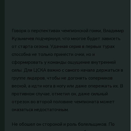
Говоря о перспективах чемпионской гонки, Владимир
Кузьмичев подчеркнул, что многое будет зависеть
от старта сезона. Удачная серия в первых турах
способна не только принести очки, но и
сформировать у команды ощущение внутренней
силы. Для ЦСКА важно с самого начала держаться в
группе лидеров, чтобы не догонять соперников
весной, а идти нога в ногу или даже опережать их. В
противном случае, отметил он, даже сильный
отрезок во второй половине чемпионата может
оказаться недостаточным.
Не обошел он стороной и роль болельщиков. По