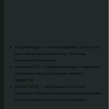
Korg Minilogue — отличный вариант для тех, кто
ищет аналоговый синтезатор с богатым
звуковым потенциалом.
Yamaha MODX — гибкий инструмент с широкими
возможностями для создания звуков и
эффектов.
Roland TR-8S — драм-машина, которая
позволяет создавать ритмы в реальном времени
с использованием классических ударных.