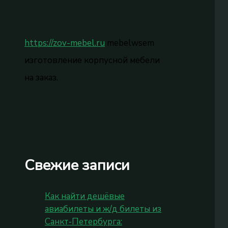
https://zov-mebel.ru
mebelwsem
изготовление корпусной мебели
на заказ.
Свежие записи
Как найти дешёвые
авиабилеты и ж/д билеты из
Санкт‑Петербурга: