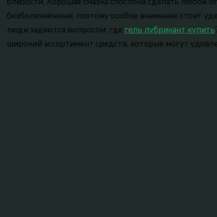
близости. Хорошая смазка способна сделать любой о
безболезненным, поэтому особое внимание стоит уд
люди задаются вопросом: где
гель лубрикант купить
широкий ассортимент средств, которые могут удовл