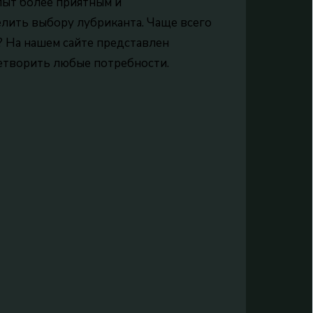
пыт более приятным и
елить выбору лубриканта. Чаще всего
? На нашем сайте представлен
етворить любые потребности.