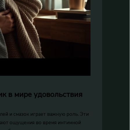
ик в мире удовольствия
лей и смазок играет важную роль. Эти
вают ощущения во время интимной