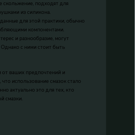
 скольжение, подходят для
рушками из силикона.
зданные для этой практики, обычно
лабляющими компонентами.
ерес и разнообразие, могут
 Однако с ними стоит быть
 от ваших предпочтений и
 что использование смазок стало
но актуально это для тех, кто
й смазки.