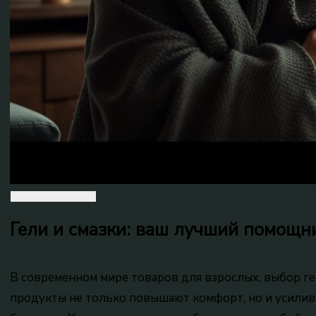
Гели и смазки: ваш лучший помощн
В современном мире товаров для взрослых, выбор ге
продукты не только повышают комфорт, но и усили