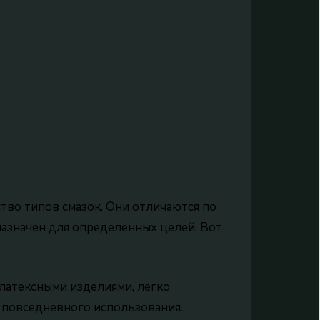
тво типов смазок. Они отличаются по
назначен для определенных целей. Вот
латексными изделиями, легко
 повседневного использования.