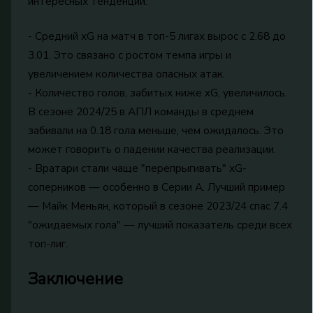
интересных тенденций:
- Средний xG на матч в топ-5 лигах вырос с 2.68 до
3.01. Это связано с ростом темпа игры и
увеличением количества опасных атак.
- Количество голов, забитых ниже xG, увеличилось.
В сезоне 2024/25 в АПЛ команды в среднем
забивали на 0.18 гола меньше, чем ожидалось. Это
может говорить о падении качества реализации.
- Вратари стали чаще "перепрыгивать" xG-
соперников — особенно в Серии А. Лучший пример
— Майк Меньян, который в сезоне 2023/24 спас 7.4
"ожидаемых гола" — лучший показатель среди всех
топ-лиг.
Заключение