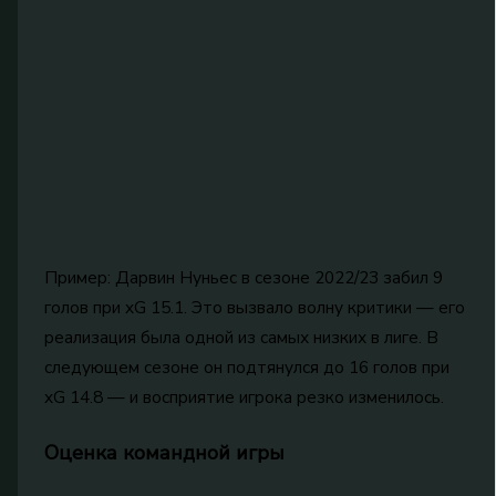
Пример: Дарвин Нуньес в сезоне 2022/23 забил 9
голов при xG 15.1. Это вызвало волну критики — его
реализация была одной из самых низких в лиге. В
следующем сезоне он подтянулся до 16 голов при
xG 14.8 — и восприятие игрока резко изменилось.
Оценка командной игры