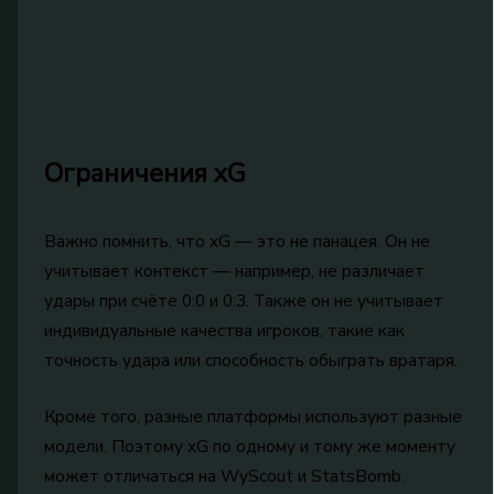
Ограничения xG
Важно помнить, что xG — это не панацея. Он не
учитывает контекст — например, не различает
удары при счёте 0:0 и 0:3. Также он не учитывает
индивидуальные качества игроков, такие как
точность удара или способность обыграть вратаря.
Кроме того, разные платформы используют разные
модели. Поэтому xG по одному и тому же моменту
может отличаться на WyScout и StatsBomb.