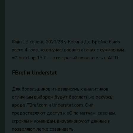
Факт: В сезоне 2022/23 у Кевина Де Брёйне было
всего 4 гола, но он участвовал в атаках с суммарным
xG build-up 15.7 — это третий показатель в АПЛ.
FBref и Understat
Для болельщиков и независимых аналитиков
отличным выбором будут бесплатные ресурсы
вроде FBref.com и Understat.com. Они
предоставляют доступ к xG по матчам, сезонам,
игрокам и командам, визуализируют данные и
позволяют легко сравнивать.