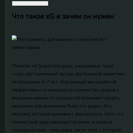
Что такое xG и зачем он нужен
Понятие xG (expected goals, ожидаемые голы)
стало неотъемлемой частью футбольной аналитики
за последние 5–7 лет. Если раньше мы судили об
эффективности команды по количеству ударов и
владению мячом, то сегодня xG позволяет понять,
насколько оправданными были эти удары. Это
метрика, которая оценивает вероятность того, что
конкретный удар завершится голом, исходя из
позиции на поле, типа удара, части тела, с которой