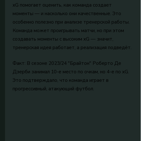
xG помогает оценить, как команда создает
моменты — и насколько они качественные. Это
особенно полезно при анализе тренерской работы.
Команда может проигрывать матчи, но при этом
создавать моменты с высоким xG — значит,
тренерская идея работает, а реализация подведёт.
Факт: В сезоне 2023/24 "Брайтон" Роберто Де
Дзерби занимал 10-е место по очкам, но 4-е по xG.
Это подтверждало, что команда играет в
прогрессивный, атакующий футбол.