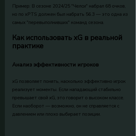
Пример: В сезоне 2024/25 "Челси" набрал 68 очков,
но по xPTS должен был набрать 56.3 — это одна из
самых "перевыполнивших" команд сезона.
Как использовать xG в реальной
практике
Анализ эффективности игроков
xG позволяет понять, насколько эффективно игрок
реализует моменты. Если нападающий стабильно
превышает свой xG, это говорит о высоком классе.
Если наоборот — возможно, он не справляется с
давлением или плохо выбирает позиции.