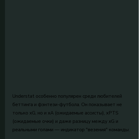
Understat особенно популярен среди любителей
беттинга и фэнтези-футбола. Он показывает не
только xG, но и xA (ожидаемые ассисты), xPTS
(ожидаемые очки) и даже разницу между xG и
реальными голами — индикатор "везения" команды.