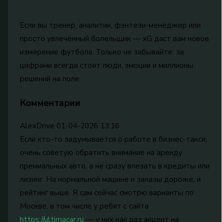
Если вы тренер, аналитик, фэнтези-менеджер или
просто увлечённый болельщик — xG даст вам новое
измерение футбола. Только не забывайте: за
цифрами всегда стоят люди, эмоции и миллионы
решений на поле.
Комментарии
AlexDrive
01-04-2026 13:16
Если кто-то задумывается о работе в бизнес-такси,
очень советую обратить внимание на аренду
премиальных авто, а не сразу влезать в кредиты или
лизинг. На нормальной машине и заказы дороже, и
рейтинг выше. Я сам сейчас смотрю варианты по
Москве, в том числе у ребят с сайта
https://ultimacar.ru
— у них как раз акцент на