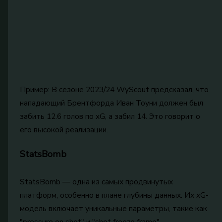
Пример: В сезоне 2023/24 WyScout предсказал, что
нападающий Брентфорда Иван Тоуни должен был
забить 12.6 голов по xG, а забил 14. Это говорит о
его высокой реализации.
StatsBomb
StatsBomb — одна из самых продвинутых
платформ, особенно в плане глубины данных. Их xG-
модель включает уникальные параметры, такие как
"pressure on shot" и "shot freeze frame" —