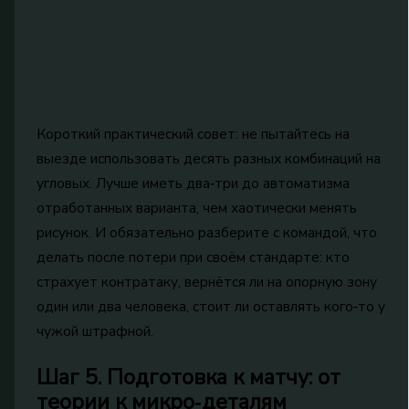
Короткий практический совет: не пытайтесь на
выезде использовать десять разных комбинаций на
угловых. Лучше иметь два‑три до автоматизма
отработанных варианта, чем хаотически менять
рисунок. И обязательно разберите с командой, что
делать после потери при своём стандарте: кто
страхует контратаку, вернётся ли на опорную зону
один или два человека, стоит ли оставлять кого‑то у
чужой штрафной.
Шаг 5. Подготовка к матчу: от
теории к микро‑деталям