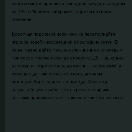
занятие моделированию выездной среды, в среднем
на 10–15 % реже совершают обрезы на своей
половине.
Короткая подсказка новичкам: не перегружайте
игроков новой информацией в последние сутки. В
канун матча дайте только напоминания о ключевых
триггерах («после паса на их правого ЦЗ — выходим
в прессинг», «при отскоке во фланг — не фолим»), а
сложные детали оставьте в предыгровом
видео‑разборе за день до выезда. Мозг под
нагрузкой лучше работает с тремя‑четырьмя
чёткими правилами, а не с длинным списком нюансов.