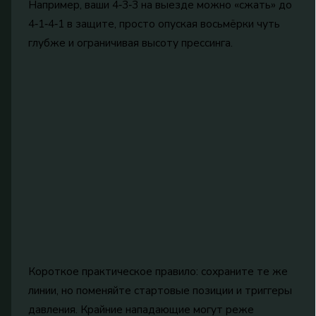
Например, ваши 4‑3‑3 на выезде можно «сжать» до
4‑1‑4‑1 в защите, просто опуская восьмёрки чуть
глубже и ограничивая высоту прессинга.
Короткое практическое правило: сохраните те же
линии, но поменяйте стартовые позиции и триггеры
давления. Крайние нападающие могут реже