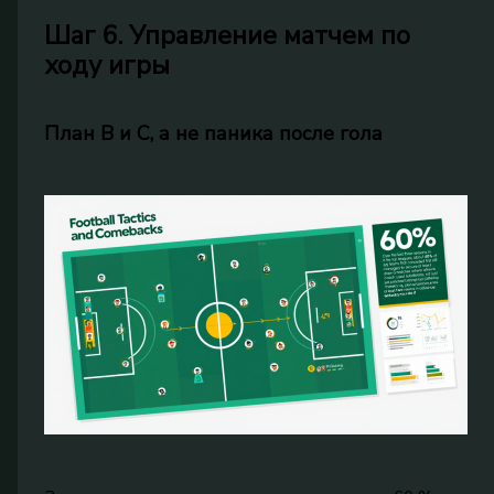
Шаг 6. Управление матчем по
ходу игры
План B и C, а не паника после гола