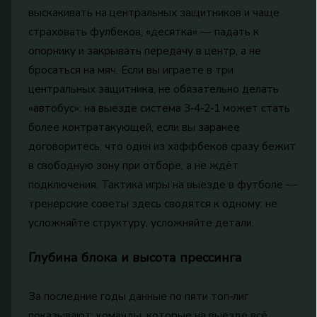
выскакивать на центральных защитников и чаще
страховать фулбеков, «десятка» — падать к
опорнику и закрывать передачу в центр, а не
бросаться на мяч. Если вы играете в три
центральных защитника, не обязательно делать
«автобус»: на выезде система 3‑4‑2‑1 может стать
более контратакующей, если вы заранее
договоритесь, что один из хаффбеков сразу бежит
в свободную зону при отборе, а не ждёт
подключения. Тактика игры на выезде в футболе —
тренерские советы здесь сводятся к одному: не
усложняйте структуру, усложняйте детали.
Глубина блока и высота прессинга
За последние годы данные по пяти топ‑лиг
показывают: команды, которые на выезде всё