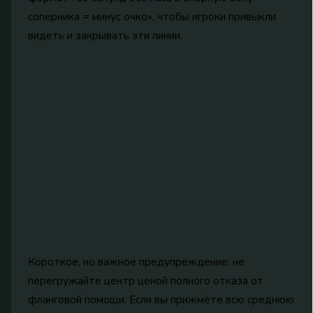
соперника = минус очко», чтобы игроки привыкли
видеть и закрывать эти линии.
Короткое, но важное предупреждение: не
перегружайте центр ценой полного отказа от
фланговой помощи. Если вы прижмёте всю среднюю