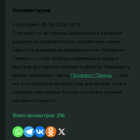
Комментарии
StroyExpert
29-04-2026 23:19
Если кому-то актуальны кровельные и заборные
решения из профнастила по адекватным ценам,
обратите внимание на производителя «Профлист
Панель» — у них свой цех, нормальные сроки и
быстрая доставка по Москве и области. Заказывать
можно напрямую с сайта:
Профлист Панель
— там
же есть описание профнастила для кровли, стен и
заборов, плюс можно быстро посчитать нужный
объем и стоимость.
Всего просмотров:
256