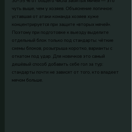
30–35 % от общего числа забитых мячей — это
чуть выше, чем у хозяев. Объяснение логичное:
уставшая от атаки команда хозяев хуже
концентрируется при защите «вторых мячей».
Поэтому при подготовке к выезду выделите
отдельный блок только под стандарты: чёткие
схемы блоков, розыгрыша коротко, варианты с
откатом под удар. Для новичков это самый
дешёвый способ добавить себе гол за тур:
стандарты почти не зависят от того, кто владеет
мячом больше.