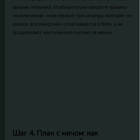
приёме опорника. И обязательно введите правило
«выключения»: если первые три секунды прессинг не
удался, все синхронно откатываются в блок, а не
продолжают хаотическую погоню за мячом.
Шаг 4. План с мячом: как