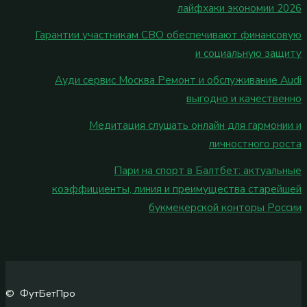
лайфхаки экономии 2026
Гарантии участникам СВО обеспечивают финансовую
и социальную защиту
Ауди сервис Москва Ремонт и обслуживание Audi
выгодно и качественно
Медитация слушать онлайн для гармонии и
личностного роста
Пари на спорт в Балтбет: актуальные
коэффициенты, линия и преимущества старейшей
букмекерской конторы России
© ФутБетПро