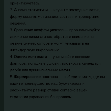
ориентируетесь.
2.
Анализ статистики
— изучите последние матчи,
форму команд, мотивацию, составы и тренерские
решения.
3.
Сравнение коэффициентов
— проанализируйте
движение линии ставок, обратите внимание на
резкие скачки, которые могут указывать на
инсайдерскую информацию.
4.
Оценка контекста
— учитывайте внешние
факторы: погодные условия, плотность календаря,
дерби или принципиальные матчи.
5.
Формирование прогноза
— выберите матч, где вы
видите преимущество над букмекером, и
рассчитайте размер ставки согласно вашей
стратегии управления банкроллом.