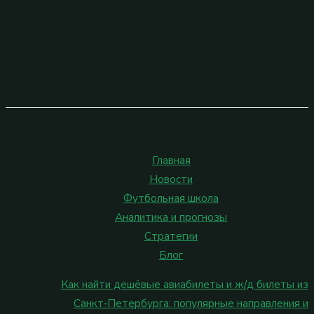
Главная
Новости
Футбольная школа
Аналитика и прогнозы
Стратегии
Блог
Как найти дешёвые авиабилеты и ж/д билеты из
Санкт‑Петербурга: популярные направления и