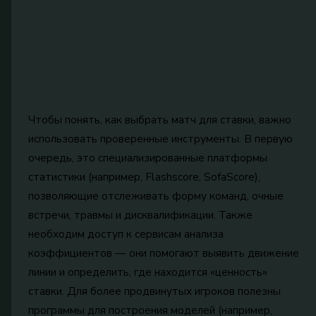
Чтобы понять, как выбрать матч для ставки, важно
использовать проверенные инструменты. В первую
очередь, это специализированные платформы
статистики (например, Flashscore, SofaScore),
позволяющие отслеживать форму команд, очные
встречи, травмы и дисквалификации. Также
необходим доступ к сервисам анализа
коэффициентов — они помогают выявить движение
линии и определить, где находится «ценность»
ставки. Для более продвинутых игроков полезны
программы для построения моделей (например,