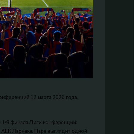
конференций 12 марта 2026 года,
ч 1/8 финала Лиги конференций:
т АЕК Ларнака. Пара выглядит одной