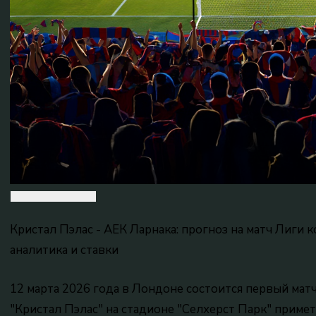
Кристал Пэлас - АЕК Ларнака: прогноз на матч Лиги 
аналитика и ставки
12 марта 2026 года в Лондоне состоится первый мат
"Кристал Пэлас" на стадионе "Селхерст Парк" приме