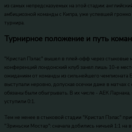
из самых непредсказуемых на этой стадии: английск
амбициозной команды с Кипра, уже успевшей громко
турнира.
Турнирное положение и путь кома
"Кристал Пэлас" вышел в плей-офф через стыковые м
конференций лондонский клуб занял лишь 10-е место
ожиданиям от команды из сильнейшего чемпионата 
выступали неровно, допуская осечки даже в матчах с
обязаны были обыгрывать. В их числе - АЕК Ларнака
уступили 0:1.
Тем не менее в стыковой стадии "Кристал Пэлас" пр
"Зриньски Мостар": сначала добились ничьей 1:1 на в