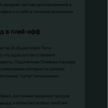
ий середняк против организованной и
 заявить о себе в текущем розыгрыше
нд в плей-офф
атчи. В общем этапе Лиги
, что едва соответствовало
Европы. Подопечные Оливера Гласнера
 соперниками, которых по уровню
, которому "орлы" сенсационно
ибавил. Англичане уверенно прошли
ыезде, а затем без особых проблем