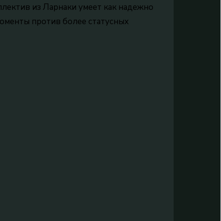
оллектив из Ларнаки умеет как надежно
моменты против более статусных