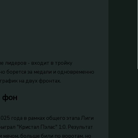
е лидеров - входит в тройку
нно борется за медали и одновременно
график на двух фронтах.
й фон
2025 года в рамках общего этапа Лиги
грал "Кристал Пэлас" 1:0. Результат
и мячом, больше били по воротам, но