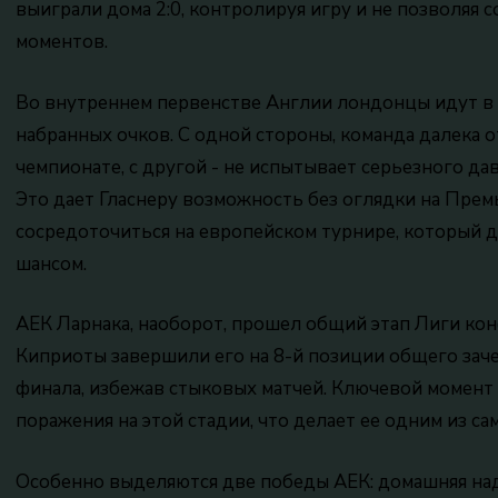
выиграли дома 2:0, контролируя игру и не позволяя 
моментов.
Во внутреннем первенстве Англии лондонцы идут в с
набранных очков. С одной стороны, команда далека 
чемпионате, с другой - не испытывает серьезного да
Это дает Гласнеру возможность без оглядки на Прем
сосредоточиться на европейском турнире, который д
шансом.
АЕК Ларнака, наоборот, прошел общий этап Лиги ко
Киприоты завершили его на 8-й позиции общего заче
финала, избежав стыковых матчей. Ключевой момент 
поражения на этой стадии, что делает ее одним из с
Особенно выделяются две победы АЕК: домашняя над 