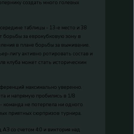
сопернику создать много голевых
ередине таблицы - 13-е место и 38
от борьбы за еврокубковую зону в
вления в плане борьбы за выживание.
ьер-лигу активно ротировать состав и
ля клуба может стать историческим
нференций максимально уверенно.
та и напрямую пробились в 1/8
- команда не потерпела ни одного
амых приятных сюрпризов турнира.
АЗ со счетом 4:0 и виктория над