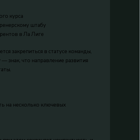
ого курса
тренерскому штабу
урентов в Ла Лиге
тся закрепиться в статусе команды,
 — знак, что направление развития
таты.
ть на несколько ключевых