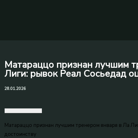
Матараццо признан лучшим т
Лиги: рывок Реал Сосьедад о
28.01.2026
Матараццо признан лучшим тренером января в Ла Лиг
достоинству