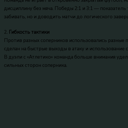
Команда не играет в откровенно закрытый футбол, н
дисциплину без мяча. Победы 2:1 и 3:1 — показатель 
забивать, но и доводить матчи до логического завер
2.
Гибкость тактики
Против разных соперников использовались разные п
сделан на быстрые выходы в атаку и использование 
В дуэли с «Атлетико» команда больше внимания уде
сильных сторон соперника.