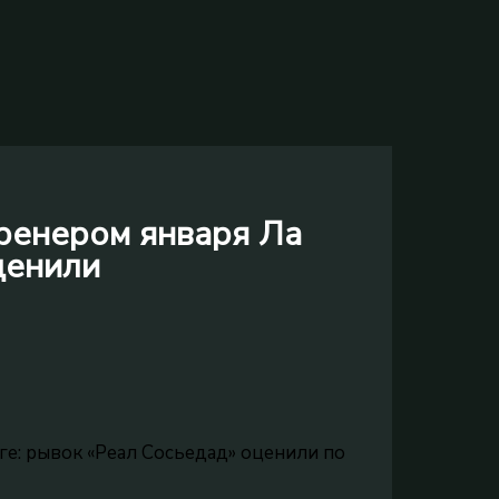
ренером января Ла
ценили
е: рывок «Реал Сосьедад» оценили по