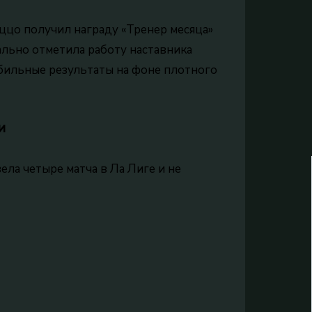
ццо получил награду «Тренер месяца»
ально отметила работу наставника
абильные результаты на фоне плотного
и
ла четыре матча в Ла Лиге и не