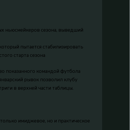
ных ньюсмейкеров сезона, выведший
, который пытается стабилизировать
того старта сезона
тво показанного командой футбола
 январский рывок позволил клубу
триги в верхней части таблицы.
 только имиджевое, но и практическое