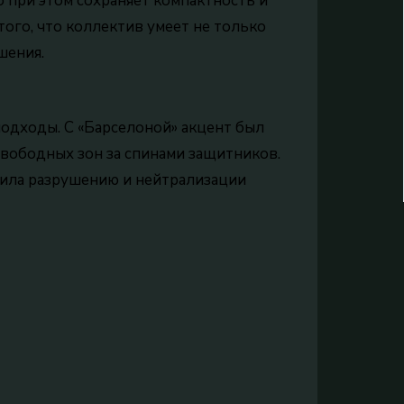
о при этом сохраняет компактность и
того, что коллектив умеет не только
шения.
одходы. С «Барселоной» акцент был
свободных зон за спинами защитников.
лила разрушению и нейтрализации