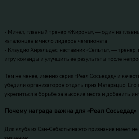
- Мичел, главный тренер «Жироны», — один из глав
каталонцев в число лидеров чемпионата
- Клаудио Хиральдес, наставник «Сельты», — тренер
игру команды и улучшить её результаты после непрос
Тем не менее, именно серия «Реал Сосьедад» и качес
убедили организаторов отдать приз Матараццо. Его
укрепиться в борьбе за высокие места и добавить ин
Почему награда важна для «Реал Сосьедад»
Для клуба из Сан-Себастьяна это признание имеет не
значение: