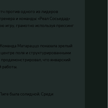
атч против одного из лидеров
тренера и команды: «Реал Сосьедад»
ою игру, грамотно используя прессинг
 Команда Матараццо показала зрелый
 центре поля и структурированными
 продемонстрировал, что январский
й работы.
 Лиге была солидной. Среди