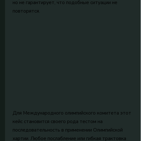
но не гарантирует, что подобные ситуации не
повторятся.
Для Международного олимпийского комитета этот
кейс становится своего рода тестом на
последовательность в применении Олимпийской
хартии. Любое послабление или гибкая трактовка