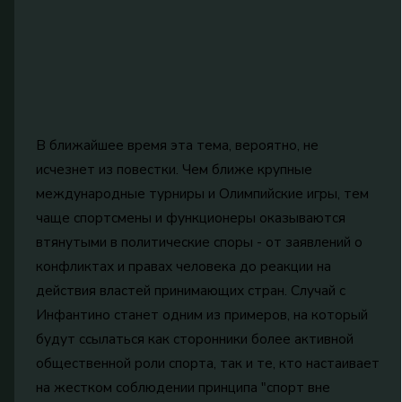
В ближайшее время эта тема, вероятно, не
исчезнет из повестки. Чем ближе крупные
международные турниры и Олимпийские игры, тем
чаще спортсмены и функционеры оказываются
втянутыми в политические споры - от заявлений о
конфликтах и правах человека до реакции на
действия властей принимающих стран. Случай с
Инфантино станет одним из примеров, на который
будут ссылаться как сторонники более активной
общественной роли спорта, так и те, кто настаивает
на жестком соблюдении принципа "спорт вне