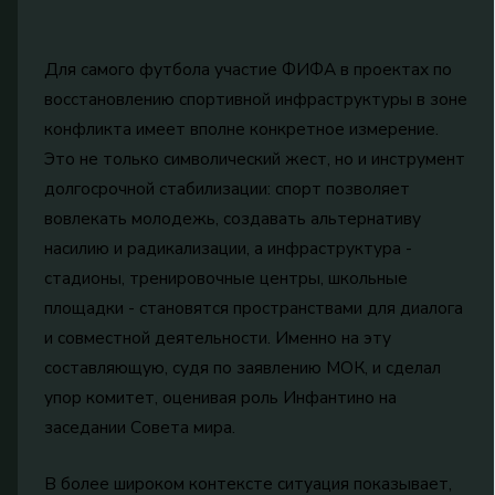
Для самого футбола участие ФИФА в проектах по
восстановлению спортивной инфраструктуры в зоне
конфликта имеет вполне конкретное измерение.
Это не только символический жест, но и инструмент
долгосрочной стабилизации: спорт позволяет
вовлекать молодежь, создавать альтернативу
насилию и радикализации, а инфраструктура -
стадионы, тренировочные центры, школьные
площадки - становятся пространствами для диалога
и совместной деятельности. Именно на эту
составляющую, судя по заявлению МОК, и сделал
упор комитет, оценивая роль Инфантино на
заседании Совета мира.
В более широком контексте ситуация показывает,