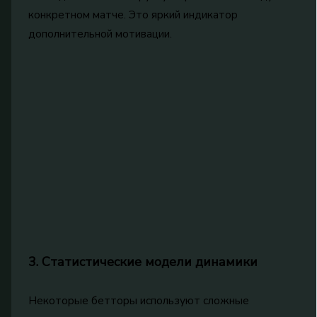
конкретном матче. Это яркий индикатор
дополнительной мотивации.
3. Статистические модели динамики
Некоторые бетторы используют сложные