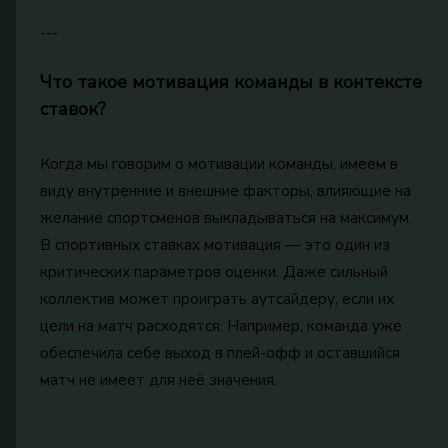
---
Что такое мотивация команды в контексте
ставок?
Когда мы говорим о мотивации команды, имеем в
виду внутренние и внешние факторы, влияющие на
желание спортсменов выкладываться на максимум.
В спортивных ставках мотивация — это один из
критических параметров оценки. Даже сильный
коллектив может проиграть аутсайдеру, если их
цели на матч расходятся. Например, команда уже
обеспечила себе выход в плей-офф и оставшийся
матч не имеет для неё значения.