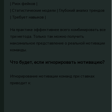
| Риск фейков |
| Статистические модели | Глубокий анализ трендов
| Требует навыков |
На практике эффективнее всего комбинировать все
три метода. Только так можно получить
максимальное представление о реальной мотивации
команды.
Что будет, если игнорировать мотивацию?
Игнорирование мотивации команд при ставках
приводит к: