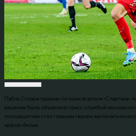
Пабло Солари признан лучшим игроком «Спартака» по
решение было объявлено пресс-службой московского
полузащитник стал главным героем заключительного
красно-белых.