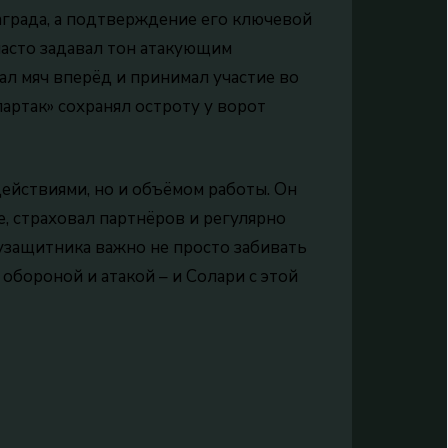
аграда, а подтверждение его ключевой
часто задавал тон атакующим
ал мяч вперёд и принимал участие во
партак» сохранял остроту у ворот
ействиями, но и объёмом работы. Он
, страховал партнёров и регулярно
узащитника важно не просто забивать
обороной и атакой – и Солари с этой