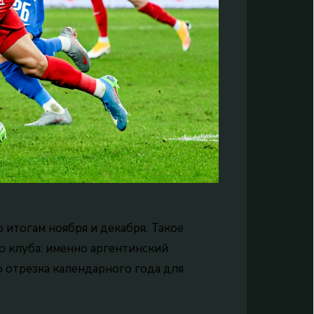
 итогам ноября и декабря. Такое
 клуба: именно аргентинский
 отрезка календарного года для