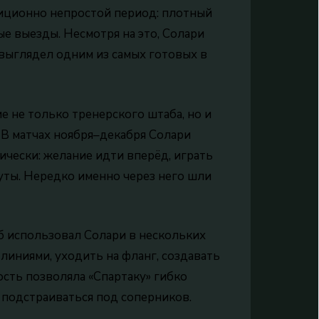
диционно непростой период: плотный
е выезды. Несмотря на это, Солари
 выглядел одним из самых готовых в
е не только тренерского штаба, но и
 В матчах ноября–декабря Солари
рически: желание идти вперёд, играть
нуты. Нередко именно через него шли
аб использовал Солари в нескольких
 линиями, уходить на фланг, создавать
ость позволяла «Спартаку» гибко
и подстраиваться под соперников.