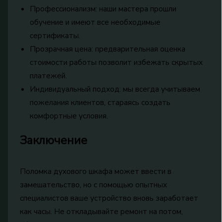
Профессионализм: наши мастера прошли
обучение и имеют все необходимые
сертификаты.
Прозрачная цена: предварительная оценка
стоимости работы позволит избежать скрытых
платежей.
Индивидуальный подход: мы всегда учитываем
пожелания клиентов, стараясь создать
комфортные условия.
Заключение
Поломка духового шкафа может ввести в
замешательство, но с помощью опытных
специалистов ваше устройство вновь заработает
как часы. Не откладывайте ремонт на потом,