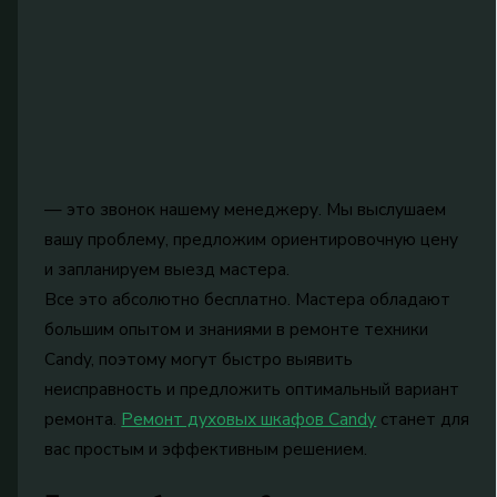
— это звонок нашему менеджеру. Мы выслушаем
вашу проблему, предложим ориентировочную цену
и запланируем выезд мастера.
Все это абсолютно бесплатно. Мастера обладают
большим опытом и знаниями в ремонте техники
Candy, поэтому могут быстро выявить
неисправность и предложить оптимальный вариант
ремонта.
Ремонт духовых шкафов Candy
станет для
вас простым и эффективным решением.