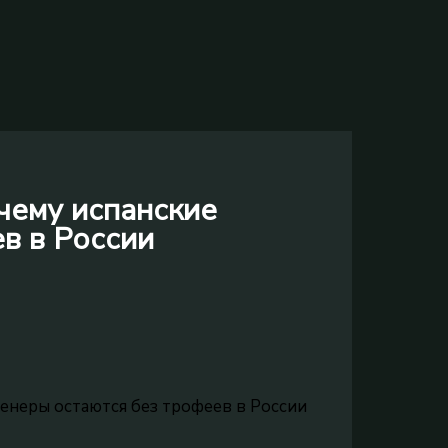
чему испанские
в в России
ренеры остаются без трофеев в России