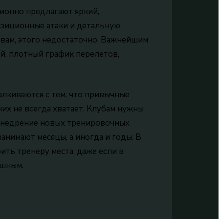
ионно предлагают яркий,
озиционные атаки и детальную
овам, этого недостаточно. Важнейшим
ей, плотный график перелетов,
алкиваются с тем, что привычные
их не всегда хватает. Клубам нужны
 внедрение новых тренировочных
нимают месяцы, а иногда и годы. В
ить тренеру места, даже если в
ешным.