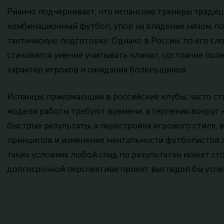
Рианчо подчеркивает, что испанские тренеры традиц
комбинационный футбол, упор на владение мячом, п
тактическую подготовку. Однако в России, по его сл
становится умение учитывать климат, состояние пол
характер игроков и ожидания болельщиков.
Испанцы, приезжающие в российские клубы, часто ст
модели работы требуют времени, а терпения вокруг н
быстрые результаты, а перестройка игрового стиля,
принципов и изменение ментальности футболистов за
таких условиях любой спад по результатам может сто
долгосрочной перспективе проект выглядел бы усп