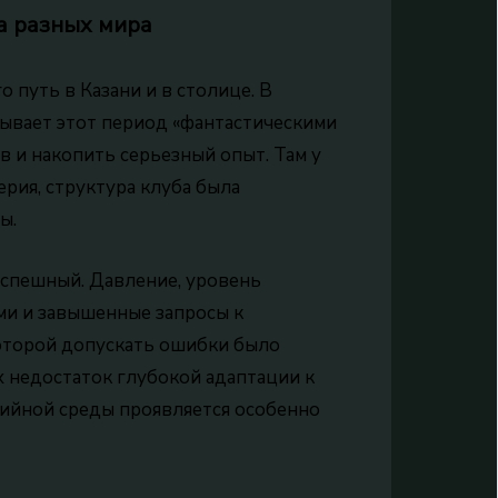
а разных мира
 путь в Казани и в столице. В
зывает этот период «фантастическими
в и накопить серьезный опыт. Там у
рия, структура клуба была
ы.
 успешный. Давление, уровень
ми и завышенные запросы к
которой допускать ошибки было
ях недостаток глубокой адаптации к
ийной среды проявляется особенно