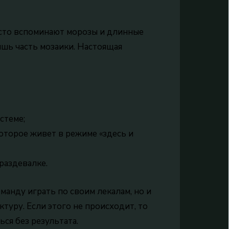
асто вспоминают морозы и длинные
ишь часть мозаики. Настоящая
стеме;
которое живет в режиме «здесь и
раздевалке.
манду играть по своим лекалам, но и
уру. Если этого не происходит, то
ся без результата.