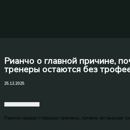
Рианчо о главной причине, по
тренеры остаются без трофее
25.12.2025
Рианчо назвал главную причину, почему испанские т