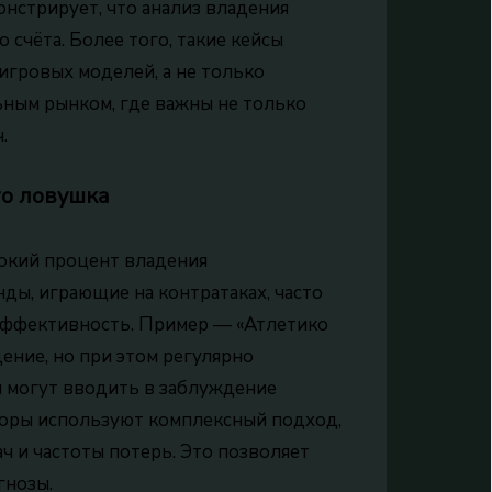
онстрирует, что анализ владения
 счёта. Более того, такие кейсы
гровых моделей, а не только
ьным рынком, где важны не только
.
то ловушка
окий процент владения
ды, играющие на контратаках, часто
 эффективность. Пример — «Атлетико
ение, но при этом регулярно
ом могут вводить в заблуждение
оры используют комплексный подход,
ч и частоты потерь. Это позволяет
гнозы.