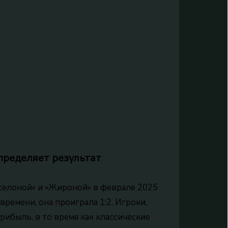
пределяет результат
селоной» и «Жироной» в феврале 2025
времени, она проиграла 1:2. Игроки,
рибыль, в то время как классические