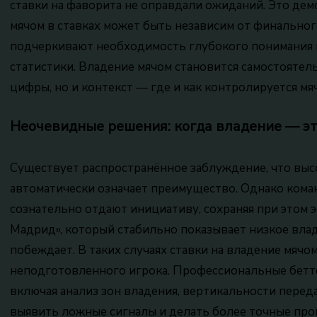
ставки на фаворита не оправдали ожиданий. Это дем
мячом в ставках может быть независим от финального
подчеркивают необходимость глубокого понимания и
статистики. Владение мячом становится самостоятел
цифры, но и контекст — где и как контролируется мяч
Неочевидные решения: когда владение — э
Существует распространённое заблуждение, что выс
автоматически означает преимущество. Однако коман
сознательно отдают инициативу, сохраняя при этом
Мадрид», который стабильно показывает низкое влад
побеждает. В таких случаях ставки на владение мяч
неподготовленного игрока. Профессиональные бетт
включая анализ зон владения, вертикальности переда
выявить ложные сигналы и делать более точные про