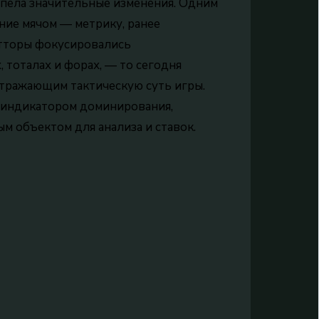
рпела значительные изменения. Одним
ние мячом — метрику, ранее
тторы фокусировались
 тоталах и форах, — то сегодня
отражающим тактическую суть игры.
о индикатором доминирования,
ым объектом для анализа и ставок.