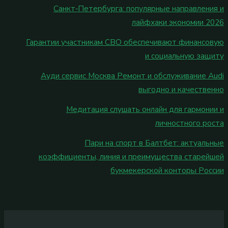
Санкт‑Петербурга: популярные направления и
лайфхаки экономии 2026
Гарантии участникам СВО обеспечивают финансовую
и социальную защиту
Ауди сервис Москва Ремонт и обслуживание Audi
выгодно и качественно
Медитация слушать онлайн для гармонии и
личностного роста
Пари на спорт в Балтбет: актуальные
коэффициенты, линия и преимущества старейшей
букмекерской конторы России