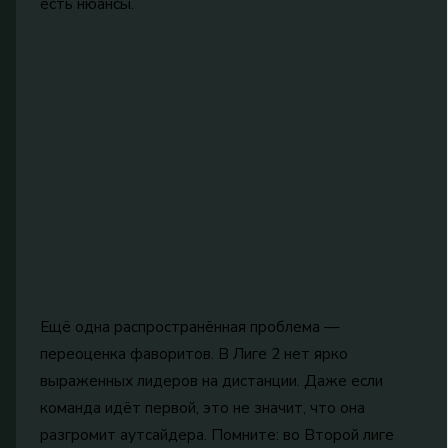
есть нюансы.
Ещё одна распространённая проблема —
переоценка фаворитов. В Лиге 2 нет ярко
выраженных лидеров на дистанции. Даже если
команда идёт первой, это не значит, что она
разгромит аутсайдера. Помните: во Второй лиге