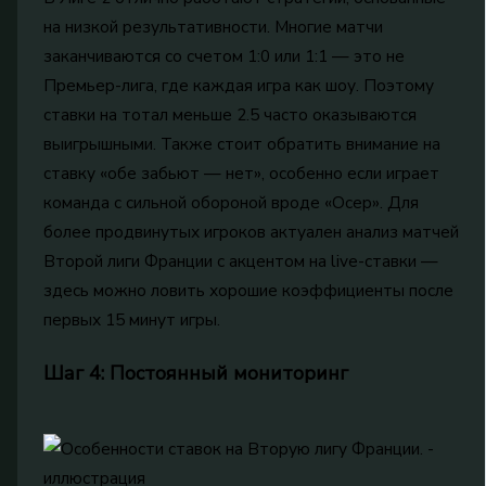
на низкой результативности. Многие матчи
заканчиваются со счетом 1:0 или 1:1 — это не
Премьер-лига, где каждая игра как шоу. Поэтому
ставки на тотал меньше 2.5 часто оказываются
выигрышными. Также стоит обратить внимание на
ставку «обе забьют — нет», особенно если играет
команда с сильной обороной вроде «Осер». Для
более продвинутых игроков актуален анализ матчей
Второй лиги Франции с акцентом на live-ставки —
здесь можно ловить хорошие коэффициенты после
первых 15 минут игры.
Шаг 4: Постоянный мониторинг