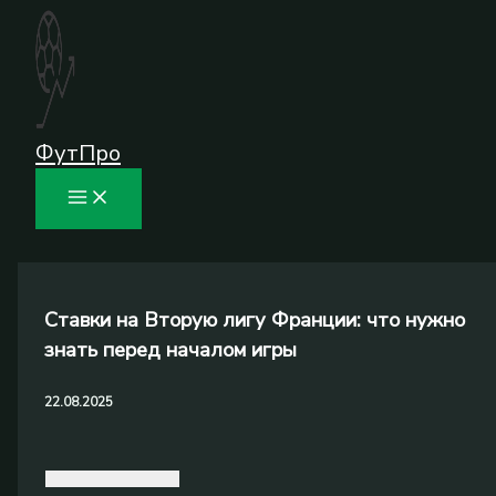
Перейти
к
содержимому
ФутПро
Ставки на Вторую лигу Франции: что нужно
знать перед началом игры
22.08.2025