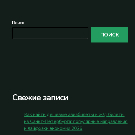
Поиск
ПОИСК
Свежие записи
Как найти дешёвые авиабилеты и ж/д билеты
из Санкт‑Петербурга: популярные направления
и лайфхаки экономии 2026