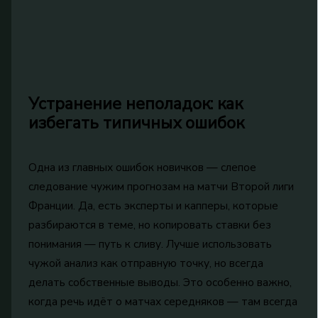
Устранение неполадок: как
избегать типичных ошибок
Одна из главных ошибок новичков — слепое
следование чужим прогнозам на матчи Второй лиги
Франции. Да, есть эксперты и капперы, которые
разбираются в теме, но копировать ставки без
понимания — путь к сливу. Лучше использовать
чужой анализ как отправную точку, но всегда
делать собственные выводы. Это особенно важно,
когда речь идёт о матчах середняков — там всегда