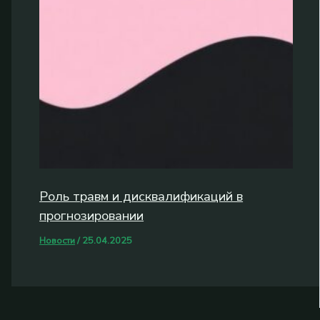
Роль травм и дисквалификаций в
прогнозировании
Новости
/
25.04.2025