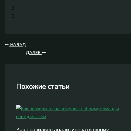
3
2
НАЗАД
ДАЛЕЕ
Похожие статьи
Как правильно анализировать форму