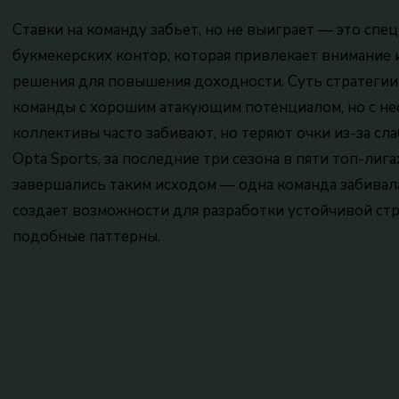
Ставки на команду забьет, но не выиграет — это спе
букмекерских контор, которая привлекает внимание
решения для повышения доходности. Суть стратегии 
команды с хорошим атакующим потенциалом, но с не
коллективы часто забивают, но теряют очки из-за сл
Opta Sports, за последние три сезона в пяти топ-ли
завершались таким исходом — одна команда забивала,
создает возможности для разработки устойчивой стр
подобные паттерны.