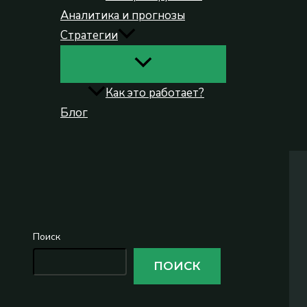
Аналитика и прогнозы
Стратегии
Как это работает?
Блог
Поиск
Поиск
ПОИСК