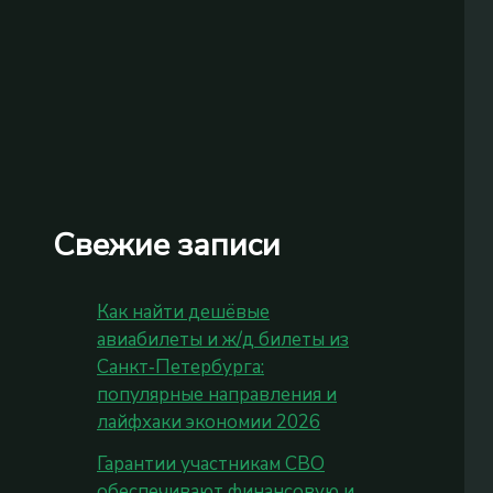
Свежие записи
Как найти дешёвые
авиабилеты и ж/д билеты из
Санкт‑Петербурга:
популярные направления и
лайфхаки экономии 2026
Гарантии участникам СВО
обеспечивают финансовую и