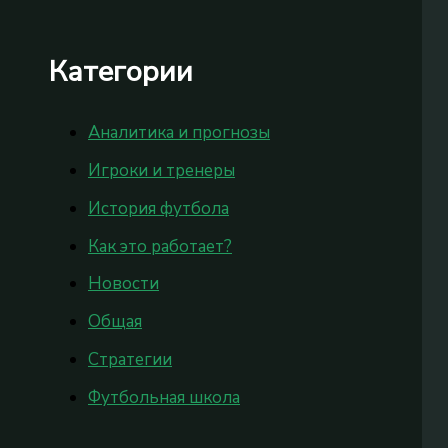
Категории
Аналитика и прогнозы
Игроки и тренеры
История футбола
Как это работает?
Новости
Общая
Стратегии
Футбольная школа