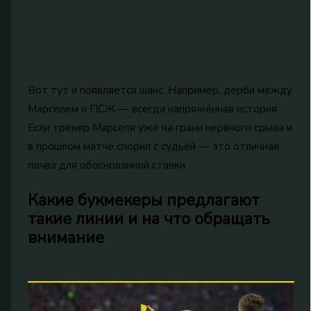
Вот тут и появляется шанс. Например, дерби между
Марселем и ПСЖ — всегда напряжённая история.
Если тренер Марселя уже на грани нервного срыва и
в прошлом матче спорил с судьёй — это отличная
почва для обоснованной ставки.
Какие букмекеры предлагают
такие линии и на что обращать
внимание