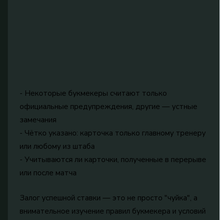
- Некоторые букмекеры считают только
официальные предупреждения, другие — устные
замечания
- Чётко указано: карточка только главному тренеру
или любому из штаба
- Учитываются ли карточки, полученные в перерыве
или после матча
Залог успешной ставки — это не просто "чуйка", а
внимательное изучение правил букмекера и условий