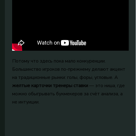
Потому что здесь пока мало конкуренции.
Большинство игроков по-прежнему делают акцент
на традиционные рынки: голы, форы, угловые. А
желтые карточки тренеры ставки
— это ниша, где
можно обыгрывать букмекеров за счёт анализа, а
не интуиции.