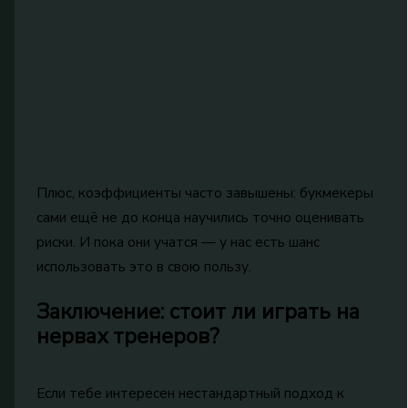
Плюс, коэффициенты часто завышены: букмекеры
сами ещё не до конца научились точно оценивать
риски. И пока они учатся — у нас есть шанс
использовать это в свою пользу.
Заключение: стоит ли играть на
нервах тренеров?
Если тебе интересен нестандартный подход к