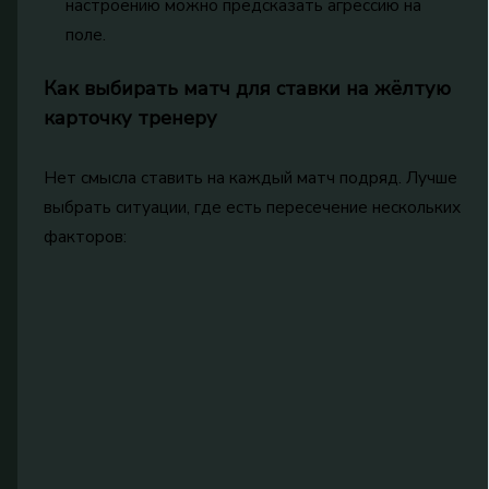
настроению можно предсказать агрессию на
поле.
Как выбирать матч для ставки на жёлтую
карточку тренеру
Нет смысла ставить на каждый матч подряд. Лучше
выбрать ситуации, где есть пересечение нескольких
факторов: