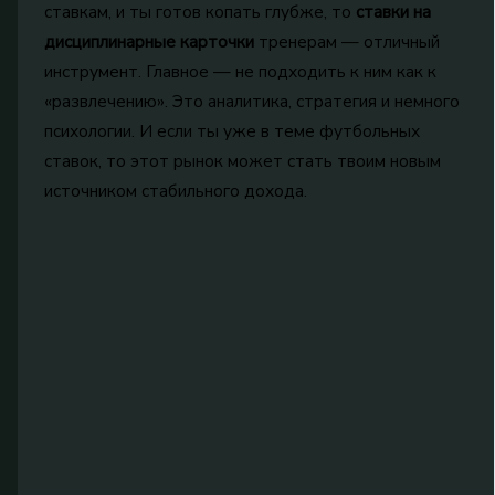
ставкам, и ты готов копать глубже, то
ставки на
дисциплинарные карточки
тренерам — отличный
инструмент. Главное — не подходить к ним как к
«развлечению». Это аналитика, стратегия и немного
психологии. И если ты уже в теме футбольных
ставок, то этот рынок может стать твоим новым
источником стабильного дохода.