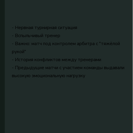
- Нервная турнирная ситуация
- Вспыльчивый тренер
- Важно: матч под контролем арбитра с "тяжёлой
рукой"
- История конфликтов между тренерами
- Предыдущие матчи с участием команды выдавали
высокую эмоциональную нагрузку