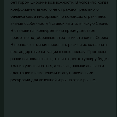
беттором широкие возможности. В условиях, когда
коэффициенты часто не отражают реального
баланса сил, а информация о командах ограничена,
знание особенностей ставок на итальянскую Серию
B становится конкурентным преимуществом.
Грамотно подобранные стратегии ставок на Серию
B позволяют минимизировать риски и использовать
нестандартные ситуации в свою пользу. Прогнозы
развития показывают, что интерес к турниру будет
только увеличиваться, а значит, навыки анализа и
адаптации к изменениям станут ключевыми
ресурсами для успешной игры на этом рынке.