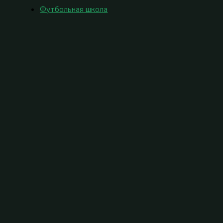
Футбольная школа