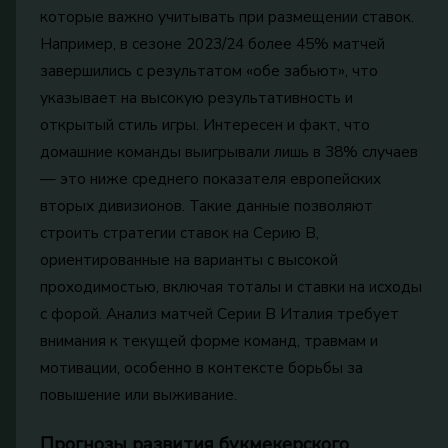
которые важно учитывать при размещении ставок.
Например, в сезоне 2023/24 более 45% матчей
завершились с результатом «обе забьют», что
указывает на высокую результативность и
открытый стиль игры. Интересен и факт, что
домашние команды выигрывали лишь в 38% случаев
— это ниже среднего показателя европейских
вторых дивизионов. Такие данные позволяют
строить стратегии ставок на Серию B,
ориентированные на варианты с высокой
проходимостью, включая тоталы и ставки на исходы
с форой. Анализ матчей Серии B Италия требует
внимания к текущей форме команд, травмам и
мотивации, особенно в контексте борьбы за
повышение или выживание.
Прогнозы развития букмекерского