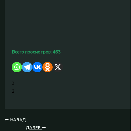
Всего просмотров:
463
9
2
НАЗАД
ДАЛЕЕ