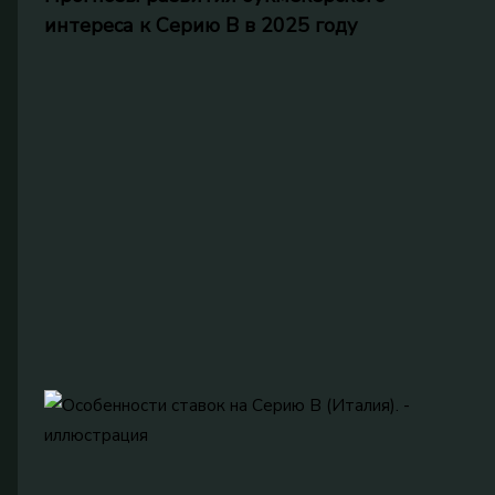
интереса к Серию B в 2025 году