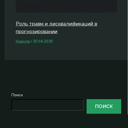
Роль травм и дисквалификаций в
прогнозировании
Новости
/
25.04.2025
Поиск
ПОИСК