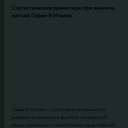
Статистические ориентиры при анализе
матчей Серии B Италия
Серия B Италия — это второй по значимости
дивизион итальянского футбола, обладающий
рядом уникальных статистических характеристик,