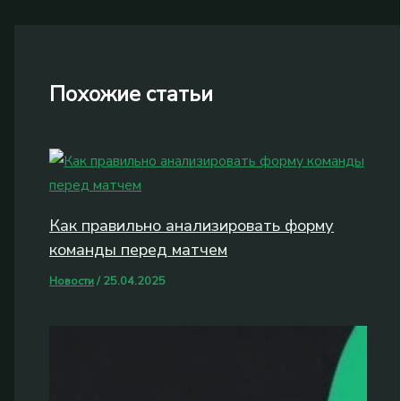
Похожие статьи
Как правильно анализировать форму
команды перед матчем
Новости
/
25.04.2025