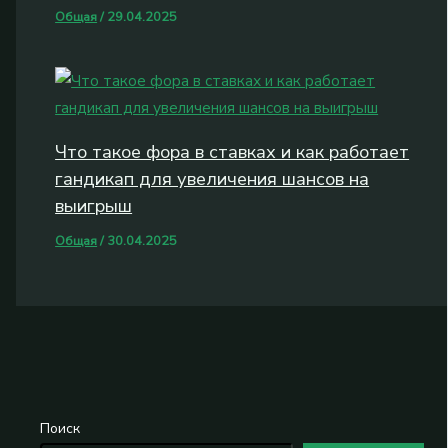
Общая
/
29.04.2025
Что такое фора в ставках и как работает
гандикап для увеличения шансов на
выигрыш
Общая
/
30.04.2025
Поиск