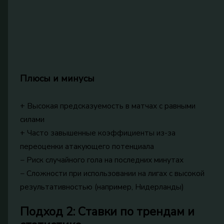
Плюсы и минусы
+ Высокая предсказуемость в матчах с равными
силами
+ Часто завышенные коэффициенты из-за
переоценки атакующего потенциала
− Риск случайного гола на последних минутах
− Сложности при использовании на лигах с высокой
результативностью (например, Нидерланды)
Подход 2: Ставки по трендам и