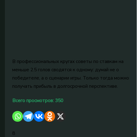
В профессиональных кругах советы по ставкам на
меньше 2.5 голов сводятся к одному: думай не о
победителе, а о сценарии игры. Только тогда можно
получать прибыль в долгосрочной перспективе.
Всего просмотров:
350
8