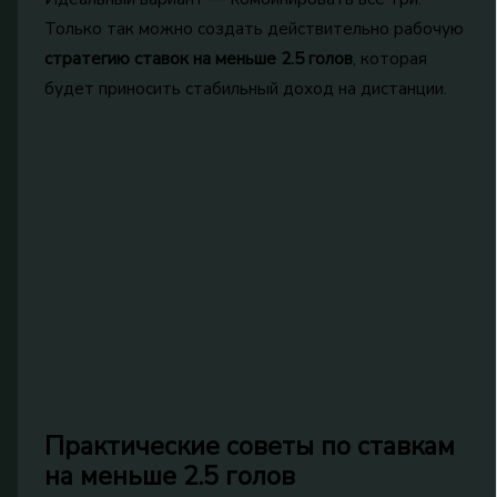
Только так можно создать действительно рабочую
стратегию ставок на меньше 2.5 голов
, которая
будет приносить стабильный доход на дистанции.
Практические советы по ставкам
на меньше 2.5 голов