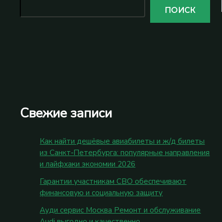
ПОИСК
Свежие записи
Как найти дешёвые авиабилеты и ж/д билеты
из Санкт‑Петербурга: популярные направления
и лайфхаки экономии 2026
Гарантии участникам СВО обеспечивают
финансовую и социальную защиту
Ауди сервис Москва Ремонт и обслуживание
Audi выгодно и качественно