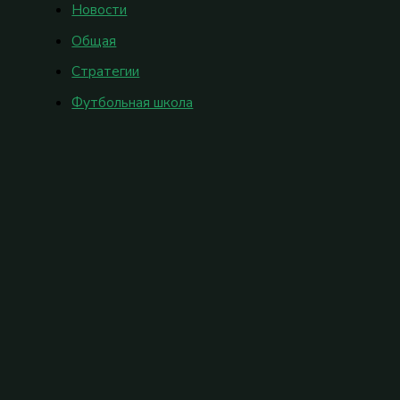
Новости
Общая
Стратегии
Футбольная школа