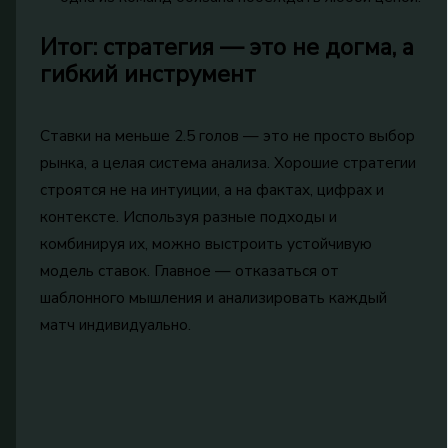
Итог: стратегия — это не догма, а
гибкий инструмент
Ставки на меньше 2.5 голов — это не просто выбор
рынка, а целая система анализа. Хорошие стратегии
строятся не на интуиции, а на фактах, цифрах и
контексте. Используя разные подходы и
комбинируя их, можно выстроить устойчивую
модель ставок. Главное — отказаться от
шаблонного мышления и анализировать каждый
матч индивидуально.