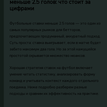
меньше 2.5 голов: что стоит за
цифрами
Футбольные ставки меньше 2.5 голов — это один из
самых популярных рынков для бетторов,
предпочитающих продуманный, аккуратный подход.
Суть проста: ставка выигрывает, если в матче будет
забито максимум два гола. Но за этой кажущейся
простотой скрывается множество нюансов.
Хорошая стратегия ставок на футбол включает
умение читать статистику, анализировать форму
команд и учитывать контекст каждого отдельного
поединка. Ниже подробно разберем разные
подходы и сравним их эффективность на практике.