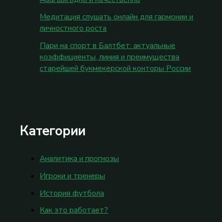
Медитация слушать онлайн для гармонии и
личностного роста
Пари на спорт в Балтбет: актуальные
коэффициенты, линия и преимущества
старейшей букмекерской конторы России
Категории
Аналитика и прогнозы
Игроки и тренеры
История футбола
Как это работает?