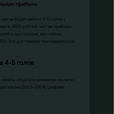
альную прибыль
 матче будет забито 4-5 голов с
чаете 3800 рублей, чистая прибыль
ьной в долгосроке, вам нужно
.263). Это достижимо при правильной
а 4-5 голов
начала, обратите внимание на лиги с
ри сезона (2022–2024) среднее