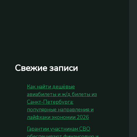
Свежие записи
Как найти дешёвые
авиабилеты и ж/д билеты из
Санкт‑Петербурга:
популярные направления и
лайфхаки экономии 2026
Гарантии участникам СВО
обеспечивают финансовую и