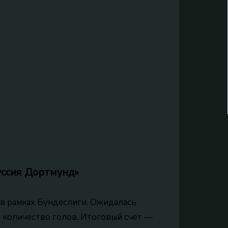
уссия Дортмунд»
 в рамках Бундеслиги. Ожидалась
 количество голов. Итоговый счет —