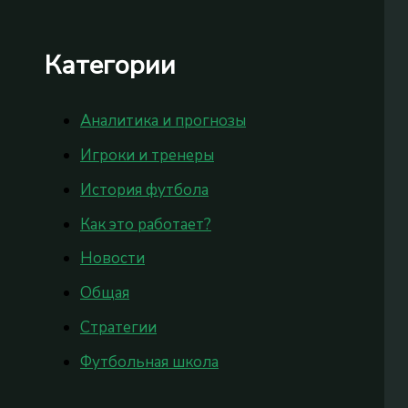
Категории
Аналитика и прогнозы
Игроки и тренеры
История футбола
Как это работает?
Новости
Общая
Стратегии
Футбольная школа