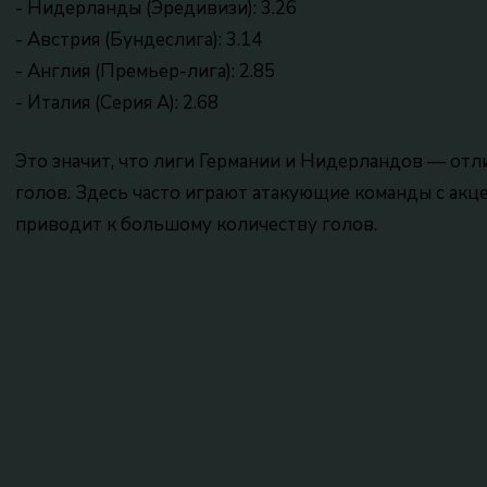
- Нидерланды (Эредивизи): 3.26
- Австрия (Бундеслига): 3.14
- Англия (Премьер-лига): 2.85
- Италия (Серия А): 2.68
Это значит, что лиги Германии и Нидерландов — отлич
голов. Здесь часто играют атакующие команды с акц
приводит к большому количеству голов.