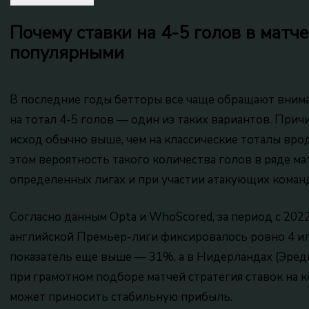
Почему ставки на 4-5 голов в матче
популярными
В последние годы бетторы все чаще обращают внима
на тотал 4-5 голов — один из таких вариантов. При
исход обычно выше, чем на классические тоталы врод
этом вероятность такого количества голов в ряде ма
определенных лигах и при участии атакующих коман
Согласно данным Opta и WhoScored, за период с 202
английской Премьер-лиги фиксировалось ровно 4 или
показатель еще выше — 31%, а в Нидерландах (Эреди
при грамотном подборе матчей стратегия ставок на к
может приносить стабильную прибыль.