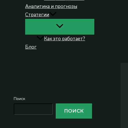
Аналитика и прогнозы
Стратегии
Как это работает?
Блог
Поиск
Поиск
ПОИСК