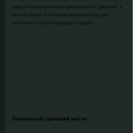
удастся систематически преодолевать давление, у
гостей появятся отличные возможности для
контратак и острых передач в разрез.
Возможный сценарий матча