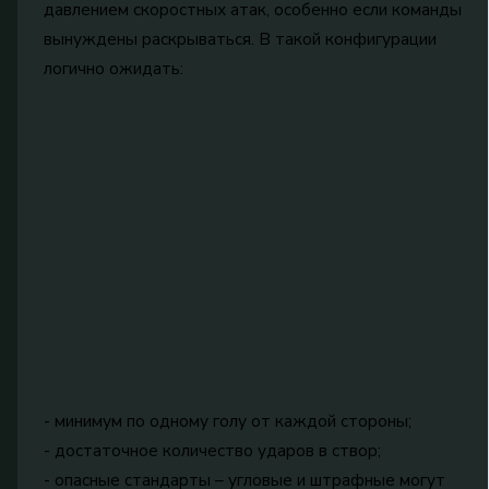
давлением скоростных атак, особенно если команды
вынуждены раскрываться. В такой конфигурации
логично ожидать:
- минимум по одному голу от каждой стороны;
- достаточное количество ударов в створ;
- опасные стандарты – угловые и штрафные могут