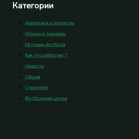
Категории
Аналитика и прогнозы
Игроки и тренеры
История футбола
Как это работает?
Новости
Общая
Стратегии
Футбольная школа