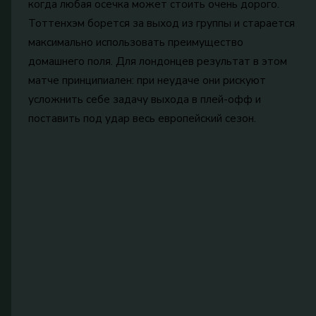
когда любая осечка может стоить очень дорого.
Тоттенхэм борется за выход из группы и старается
максимально использовать преимущество
домашнего поля. Для лондонцев результат в этом
матче принципиален: при неудаче они рискуют
усложнить себе задачу выхода в плей-офф и
поставить под удар весь европейский сезон.