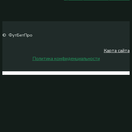
© ФутБетПро
Карта сайта
Политика конфиденциальности