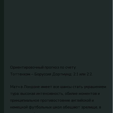
Ориентировочный прогноз по счету:
Тоттенхэм – Боруссия Дортмунд: 2:1 или 2:2.
Матч в Лондоне имеет все шансы стать украшением
тура: высокая интенсивность, обилие моментов и
принципиальное противостояние английской и
немецкой футбольных школ обещают зрелище, в