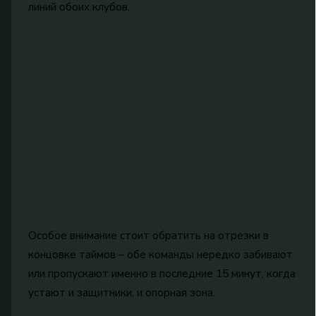
линий обоих клубов.
Особое внимание стоит обратить на отрезки в
концовке таймов – обе команды нередко забивают
или пропускают именно в последние 15 минут, когда
устают и защитники, и опорная зона.