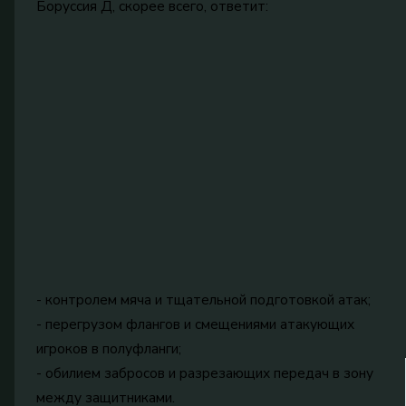
Боруссия Д, скорее всего, ответит:
- контролем мяча и тщательной подготовкой атак;
- перегрузом флангов и смещениями атакующих
игроков в полуфланги;
- обилием забросов и разрезающих передач в зону
между защитниками.