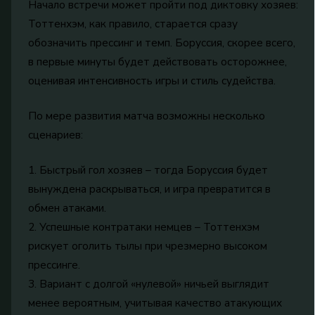
Начало встречи может пройти под диктовку хозяев:
Тоттенхэм, как правило, старается сразу
обозначить прессинг и темп. Боруссия, скорее всего,
в первые минуты будет действовать осторожнее,
оценивая интенсивность игры и стиль судейства.
По мере развития матча возможны несколько
сценариев:
1. Быстрый гол хозяев – тогда Боруссия будет
вынуждена раскрываться, и игра превратится в
обмен атаками.
2. Успешные контратаки немцев – Тоттенхэм
рискует оголить тылы при чрезмерно высоком
прессинге.
3. Вариант с долгой «нулевой» ничьей выглядит
менее вероятным, учитывая качество атакующих