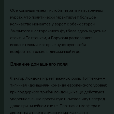
Обе команды умеют и любят играть на встречных
курсах, что практически гарантирует большое
количество моментов у ворот с обеих сторон.
Закрытого и осторожного футбола здесь ждать не
стоит: и Тоттенхэм, и Боруссия располагают
исполнителями, которые чувствуют себя
комфортно только в динамичной игре.
Влияние домашнего поля
Фактор Лондона играет важную роль. Тоттенхэм –
типичная «домашняя» команда европейского уровня:
при поддержке трибун лондонцы чаще действуют
увереннее, выше прессингуют, смелее идут вперед
даже при ничейном счете. Плотная атмосфера и
акцент на атаке в домашних матчах часто