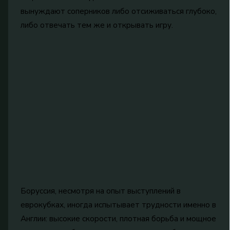
вынуждают соперников либо отсиживаться глубоко,
либо отвечать тем же и открывать игру.
Боруссия, несмотря на опыт выступлений в
еврокубках, иногда испытывает трудности именно в
Англии: высокие скорости, плотная борьба и мощное