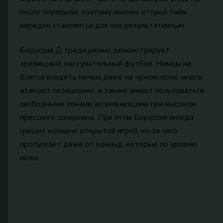
после перерыва, поэтому именно второй тайм
нередко становится для них результативным.
Боруссия Д традиционно демонстрирует
зрелищный, наступательный футбол. Немцы не
боятся владеть мячом даже на чужом поле, много
атакуют позиционно, а также умеют пользоваться
свободными зонами, возникающими при высоком
прессинге соперника. При этом Боруссия иногда
грешит излишне открытой игрой, из-за чего
пропускает даже от команд, которые по уровню
ниже.