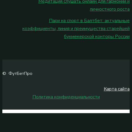
Медитация слушать онлайн для гармонии и
личностного роста
Пари на спорт в Балтбет: актуальные
коэффициенты, линия и преимущества старейшей
букмекерской конторы России
© ФутБетПро
Карта сайта
Политика конфиденциальности