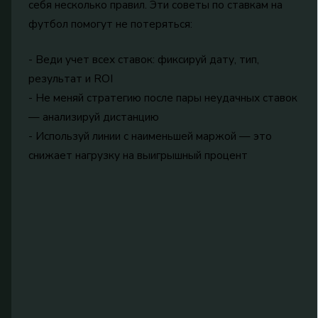
себя несколько правил. Эти советы по ставкам на
футбол помогут не потеряться:
- Веди учет всех ставок: фиксируй дату, тип,
результат и ROI
- Не меняй стратегию после пары неудачных ставок
— анализируй дистанцию
- Используй линии с наименьшей маржой — это
снижает нагрузку на выигрышный процент