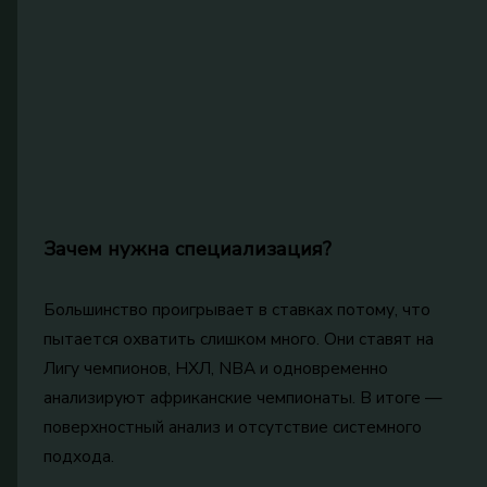
Зачем нужна специализация?
Большинство проигрывает в ставках потому, что
пытается охватить слишком много. Они ставят на
Лигу чемпионов, НХЛ, NBA и одновременно
анализируют африканские чемпионаты. В итоге —
поверхностный анализ и отсутствие системного
подхода.