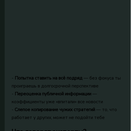
-
Попытка ставить на всё подряд
— без фокуса ты
проиграешь в долгосрочной перспективе
-
Переоценка публичной информации
—
коэффициенты уже «впитали» все новости
-
Слепое копирование чужих стратегий
— то, что
работает у других, может не подойти тебе