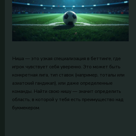
Ниша — это узкая специализация в беттинге, где
игрок чувствует себя уверенно. Это может быть
конкретная лига, тип ставок (например, тоталы или
азиатский гандикап), или даже определенные
команды. Найти свою нишу — значит определить
область, в которой у тебя есть преимущество над
букмекером.