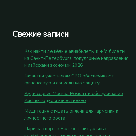
Свежие записи
Как найти дешёвые авиабилеты и ж/д билеты
из Санкт‑Петербурга: популярные направления
и лайфхаки экономии 2026
Гарантии участникам СВО обеспечивают
финансовую и социальную защиту
Ауди сервис Москва Ремонт и обслуживание
Audi выгодно и качественно
Медитация слушать онлайн для гармонии и
личностного роста
Пари на спорт в Балтбет: актуальные
коэффициенты, линия и преимущества