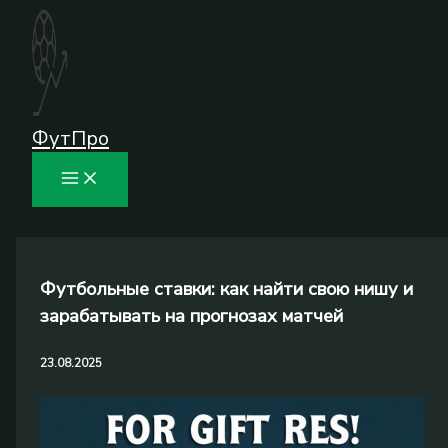
Перейти
к
содержимому
ФутПро
Футбольные ставки: как найти свою нишу и
зарабатывать на прогнозах матчей
23.08.2025