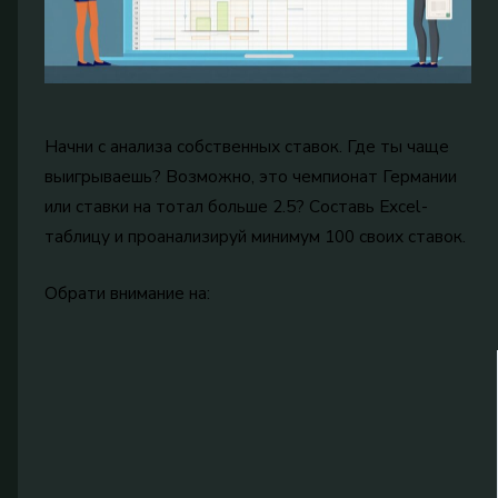
Начни с анализа собственных ставок. Где ты чаще
выигрываешь? Возможно, это чемпионат Германии
или ставки на тотал больше 2.5? Составь Excel-
таблицу и проанализируй минимум 100 своих ставок.
Обрати внимание на: