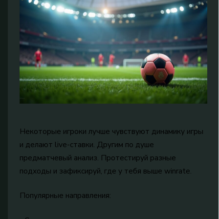
Некоторые игроки лучше чувствуют динамику игры
и делают live-ставки. Другим по душе
предматчевый анализ. Протестируй разные
подходы и зафиксируй, где у тебя выше winrate.
Популярные направления: