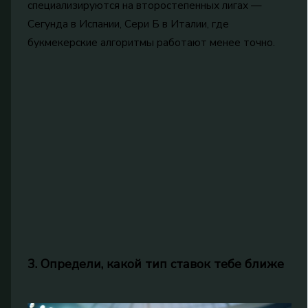
специализируются на второстепенных лигах —
Сегунда в Испании, Сери Б в Италии, где
букмекерские алгоритмы работают менее точно.
3. Определи, какой тип ставок тебе ближе