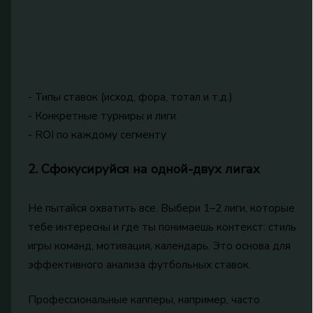
- Типы ставок (исход, фора, тотал и т.д.)
- Конкретные турниры и лиги
- ROI по каждому сегменту
2. Сфокусируйся на одной-двух лигах
Не пытайся охватить все. Выбери 1–2 лиги, которые
тебе интересны и где ты понимаешь контекст: стиль
игры команд, мотивация, календарь. Это основа для
эффективного анализа футбольных ставок.
Профессиональные капперы, например, часто