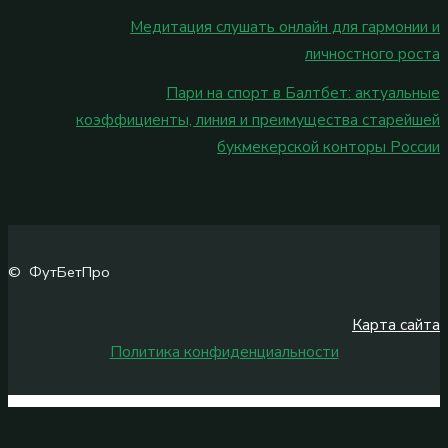
Медитация слушать онлайн для гармонии и
личностного роста
Пари на спорт в Балтбет: актуальные
коэффициенты, линия и преимущества старейшей
букмекерской конторы России
© ФутБетПро
Карта сайта
Политика конфиденциальности