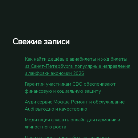
Свежие записи
Как найти дешёвые авиабилеты и ж/д билеты
из Санкт‑Петербурга: популярные направления
и лайфхаки экономии 2026
Гарантии участникам СВО обеспечивают
финансовую и социальную защиту
Ауди сервис Москва Ремонт и обслуживание
Audi выгодно и качественно
Медитация слушать онлайн для гармонии и
личностного роста
Пари на спорт в Балтбет: актуальные