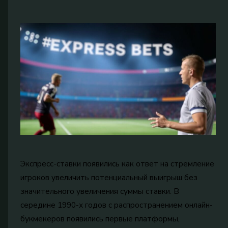
Экспресс-ставки появились как ответ на стремление
игроков увеличить потенциальный выигрыш без
значительного увеличения суммы ставки. В
середине 1990-х годов с распространением онлайн-
букмекеров появились первые платформы,