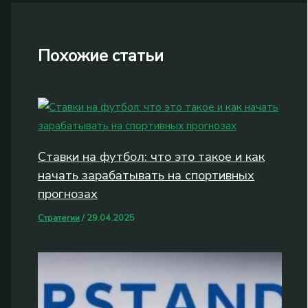
Похожие статьи
Ставки на футбол: что это такое и как
начать зарабатывать на спортивных
прогнозах
Стратегии
/
29.04.2025