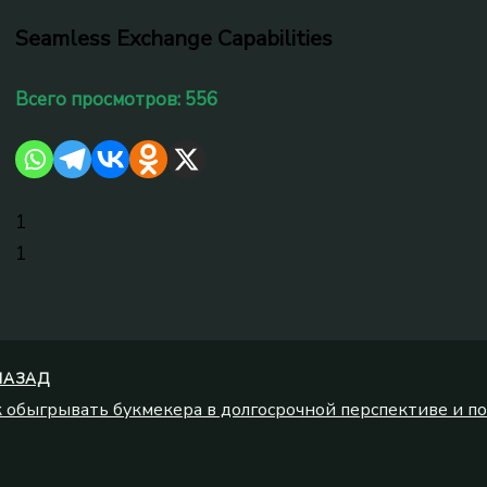
Seamless Exchange Capabilities
Всего просмотров:
556
1
1
АЗАД
 обыгрывать букмекера в долгосрочной перспективе и п