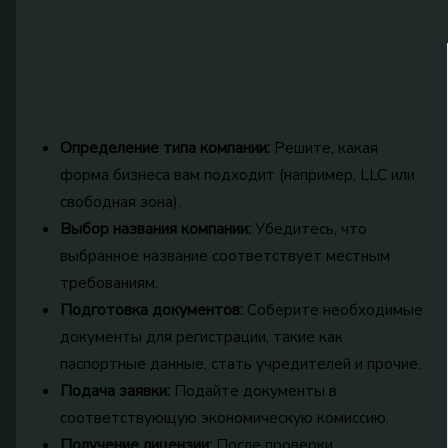
Определение типа компании:
Решите, какая
форма бизнеса вам подходит (например, LLC или
свободная зона).
Выбор названия компании:
Убедитесь, что
выбранное название соответствует местным
требованиям.
Подготовка документов:
Соберите необходимые
документы для регистрации, такие как
паспортные данные, стать учредителей и прочие.
Подача заявки:
Подайте документы в
соответствующую экономическую комиссию.
Получение лицензии:
После проверки