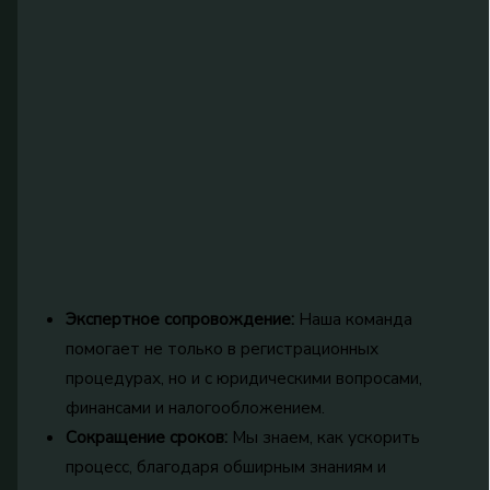
Экспертное сопровождение:
Наша команда
помогает не только в регистрационных
процедурах, но и с юридическими вопросами,
финансами и налогообложением.
Сокращение сроков:
Мы знаем, как ускорить
процесс, благодаря обширным знаниям и