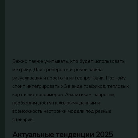
Важно также учитывать, кто будет использовать
метрику. Для тренеров и игроков важна
визуализация и простота интерпретации. Поэтому
стоит интегрировать xG в виде графиков, тепловых
карт и видеопримеров. Аналитикам, напротив,
необходим доступ к «сырым» данным и
возможность настройки модели под разные
сценарии.
Актуальные тенденции 2025