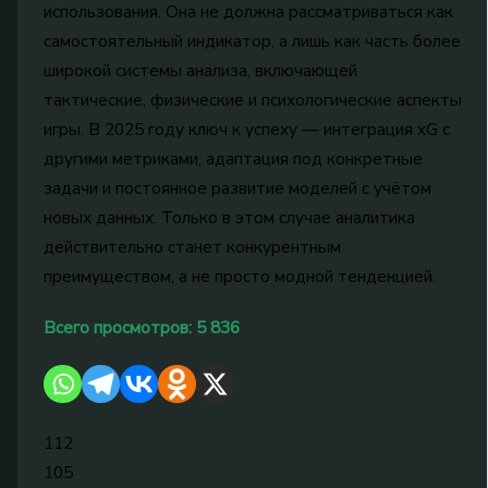
использования. Она не должна рассматриваться как
самостоятельный индикатор, а лишь как часть более
широкой системы анализа, включающей
тактические, физические и психологические аспекты
игры. В 2025 году ключ к успеху — интеграция xG с
другими метриками, адаптация под конкретные
задачи и постоянное развитие моделей с учётом
новых данных. Только в этом случае аналитика
действительно станет конкурентным
преимуществом, а не просто модной тенденцией.
Всего просмотров:
5 836
112
105