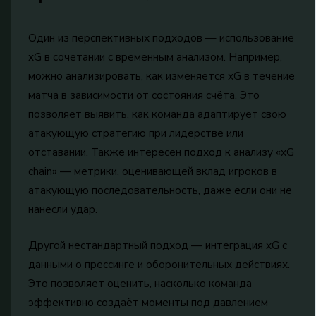
Один из перспективных подходов — использование
xG в сочетании с временным анализом. Например,
можно анализировать, как изменяется xG в течение
матча в зависимости от состояния счёта. Это
позволяет выявить, как команда адаптирует свою
атакующую стратегию при лидерстве или
отставании. Также интересен подход к анализу «xG
chain» — метрики, оценивающей вклад игроков в
атакующую последовательность, даже если они не
нанесли удар.
Другой нестандартный подход — интеграция xG с
данными о прессинге и оборонительных действиях.
Это позволяет оценить, насколько команда
эффективно создаёт моменты под давлением