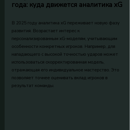
года: куда движется аналитика xG
В 2025 году аналитика xG переживает новую фазу
развития. Возрастает интерес к
персонализированным xG-моделям, учитывающим
особенности конкретных игроков. Например, для
нападающего с высокой точностью ударов может
использоваться скорректированная модель,
отражающая его индивидуальное мастерство. Это
позволяет точнее оценивать вклад игроков в
результат команды.