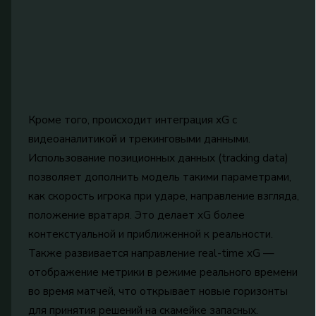
Кроме того, происходит интеграция xG с
видеоаналитикой и трекинговыми данными.
Использование позиционных данных (tracking data)
позволяет дополнить модель такими параметрами,
как скорость игрока при ударе, направление взгляда,
положение вратаря. Это делает xG более
контекстуальной и приближенной к реальности.
Также развивается направление real-time xG —
отображение метрики в режиме реального времени
во время матчей, что открывает новые горизонты
для принятия решений на скамейке запасных.