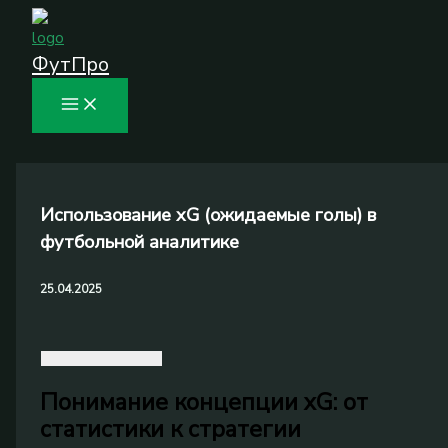
Перейти
к
ФутПро
содержимому
Использование xG (ожидаемые голы) в
футбольной аналитике
25.04.2025
Понимание концепции xG: от
статистики к стратегии